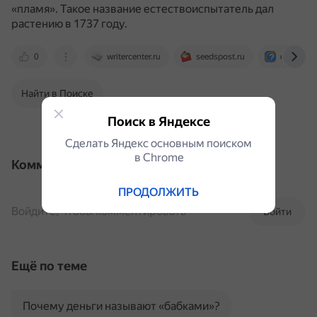
«пламя».
Такое название естествоиспытатель дал
растению в 1737 году.
0
writercenter.ru
seedspost.ru
otvet.mail
Найти в Поиске
Поиск в Яндексе
Сделать Яндекс основным поиском
в Сhrome
Комментарии
ПРОДОЛЖИТЬ
Войдите, чтобы комментировать
Войти
Ещё по теме
Почему деньги называют «бабками»?