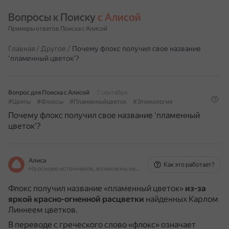
Вопросы к Поиску 
с Алисой
Примеры ответов Поиска с Алисой
Главная
/
Другое
/
Почему флокс получил свое название
'пламенный цветок'?
Вопрос для Поиска с Алисой
7 сентября
#Цветы
#Флоксы
#Пламенныйцветок
#Этимология
Почему флокс получил свое название 'пламенный
цветок'?
Алиса
Как это работает?
На основе источников, возможны неточности
Флокс получил название «пламенный цветок»
из-за
яркой красно-огненной расцветки
найденных Карлом
Линнеем цветков.
В переводе с греческого слово «флокс» означает