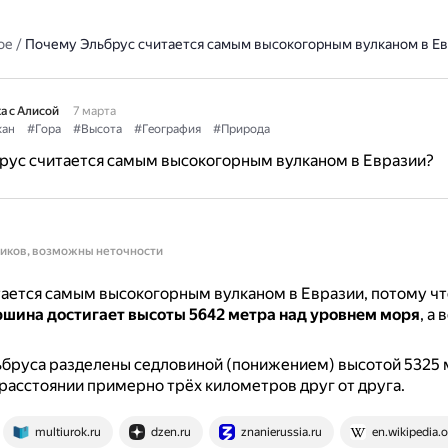
ое
/
Почему Эльбрус считается самым высокогорным вулканом в Ев
а с Алисой
7 марта
кан
#Гора
#Высота
#География
#Природа
рус считается самым высокогорным вулканом в Евразии?
ников, возможны неточности
ается самым высокогорным вулканом в Евразии, потому ч
ршина достигает высоты 5642 метра над уровнем моря
, а
бруса разделены седловиной (понижением) высотой 5325 
 расстоянии примерно трёх километров друг от друга.
multiurok.ru
dzen.ru
znanierussia.ru
en.wikipedia.o