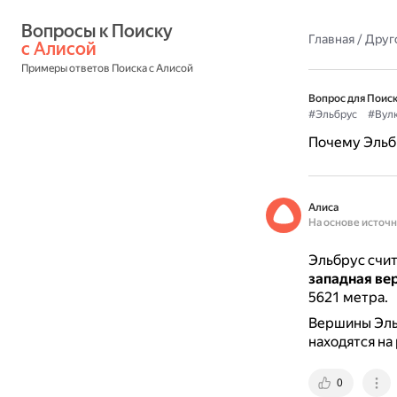
Вопросы к Поиску 
Главная
/
Друг
с Алисой
Примеры ответов Поиска с Алисой
Вопрос для Поиск
#Эльбрус
#Вул
Почему Эльб
Алиса
На основе источ
Эльбрус счит
западная ве
5621 метра.
Вершины Эль
находятся на
0