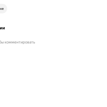
ске
ии
обы комментировать