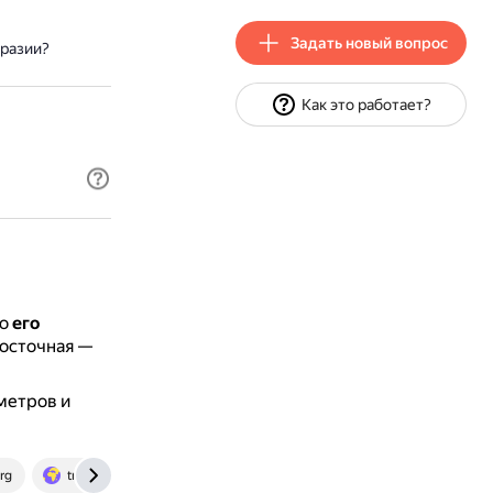
Задать новый вопрос
разии?
Как это работает?
то
его
 восточная —
метров и
rg
travel.yandex.ru