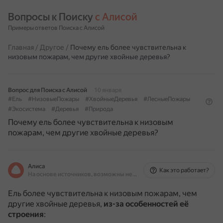
Вопросы к Поиску 
с Алисой
Примеры ответов Поиска с Алисой
Главная
/
Другое
/
Почему ель более чувствительна к
низовым пожарам, чем другие хвойные деревья?
Вопрос для Поиска с Алисой
10 января
#Ель
#НизовыеПожары
#ХвойныеДеревья
#ЛесныеПожары
#Экосистема
#Деревья
#Природа
Почему ель более чувствительна к низовым
пожарам, чем другие хвойные деревья?
Алиса
Как это работает?
На основе источников, возможны неточности
Ель более чувствительна к низовым пожарам, чем
другие хвойные деревья,
из-за особенностей её
строения
: