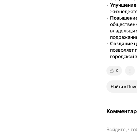
Улучшение 
жизнедеяте
Повышение
общественны
владельцы 
подражания
Создание ц
позволяет 
городской 
0
Найти в Пои
Комментар
Войдите, чт