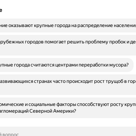
е
ние оказывают крупные города на распределение населения
арубежных городов помогает решить проблему пробок и д
упные города считаются центрами переработки мусора?
азвивающихся странах часто происходит рост трущоб в го
омические и социальные факторы способствуют росту кру
 агломераций Северной Америки?