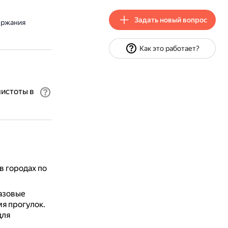
Задать новый вопрос
ержания
Как это работает?
истоты в
в городах по
разовые
я прогулок.
для