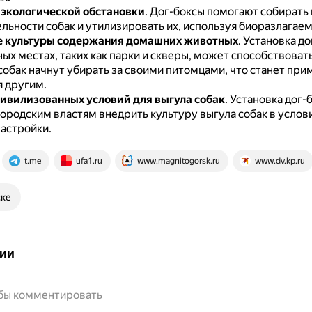
экологической обстановки
.
Дог-боксы помогают собирать
льности собак и утилизировать их, используя биоразлагаем
 культуры содержания домашних животных
.
Установка до
х местах, таких как парки и скверы, может способствовать
собак начнут убирать за своими питомцами, что станет при
 другим.
ивилизованных условий для выгула собак
.
Установка дог-
городским властям внедрить культуру выгула собак в услов
застройки.
t.me
ufa1.ru
www.magnitogorsk.ru
www.dv.kp.ru
ске
ии
обы комментировать