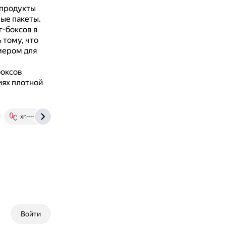
 продукты
ые пакеты.
г-боксов в
 тому, что
мером для
боксов
иях плотной
xn----btbeubba8ah1ah.xn--p1ai
Войти