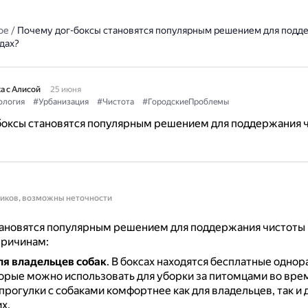
ое
/
Почему дог-боксы становятся популярным решением для подд
дах?
а с Алисой
25 июня
ология
#Урбанизация
#Чистота
#ГородскиеПроблемы
боксы становятся популярным решением для поддержания ч
ников, возможны неточности
ановятся популярным решением для поддержания чистоты 
причинам:
ля владельцев собак
.
В боксах находятся бесплатные одно
торые можно использовать для уборки за питомцами во врем
прогулки с собаками комфортнее как для владельцев, так и 
х.