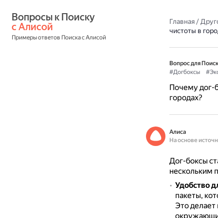
Вопросы к Поиску 
Главная
/
Друг
с Алисой
чистоты в горо
Примеры ответов Поиска с Алисой
Вопрос для Поиск
#Догбоксы
#Эк
Почему дог-
городах?
Алиса
На основе источ
Дог-боксы ст
нескольким 
Удобство д
пакеты, ко
Это делает 
окружающи