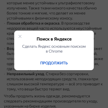
которые менее устойчивы к ультрафиолетовому
излучению.
Также ткани низкого качества обычно
более тонкие и мягкие, что делает их менее
устойчивыми к физическому износу.
Плохая обработка и окраска
.
В производстве
недорогих вещей часто используются неустойчивые
красители.
Также ткани могут не обрабатываться
специальными защитными средствами, которые
Поиск в Яндексе
помогают сохранить яркость цвета.
Сделать Яндекс основным поиском
Воздействие внешней среды
.
Дешёвая ткань может
в Сhrome
быть более проницаемой для влаги и загрязнений,
что способствует быстрому износу красителя.
Также
ПРОДОЛЖИТЬ
одежда быстрее изнашивается, особенно в местах,
где происходит трение.
Неправильный уход
.
Стирка без сортировки,
использование неподходящих средств, глажка при
слишком высокой температуре — всё это приводит к
тому, что вещи быстро теряют вид.
Чтобы продлить жизнь одежде, рекомендуется
следовать рекомендациям производителя по уходу,
указанным на бирке изделия.