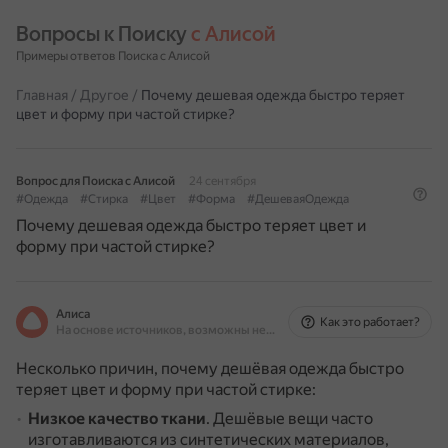
Вопросы к Поиску 
с Алисой
Примеры ответов Поиска с Алисой
Главная
/
Другое
/
Почему дешевая одежда быстро теряет
цвет и форму при частой стирке?
Вопрос для Поиска с Алисой
24 сентября
#Одежда
#Стирка
#Цвет
#Форма
#ДешеваяОдежда
Почему дешевая одежда быстро теряет цвет и
форму при частой стирке?
Алиса
Как это работает?
На основе источников, возможны неточности
Несколько причин, почему дешёвая одежда быстро
теряет цвет и форму при частой стирке:
Низкое качество ткани
.
Дешёвые вещи часто
изготавливаются из синтетических материалов,