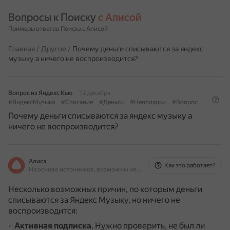
Вопросы к Поиску 
с Алисой
Примеры ответов Поиска с Алисой
Главная
/
Другое
/
Почему деньги списываются за яндекс
музыку а ничего не воспроизводится?
Вопрос из Яндекс Кью
12 декабря
#ЯндексМузыка
#Списание
#Деньги
#Неполадки
#Вопрос
Почему деньги списываются за яндекс музыку а
ничего не воспроизводится?
Алиса
Как это работает?
На основе источников, возможны неточности
Несколько возможных причин, по которым деньги
списываются за Яндекс Музыку, но ничего не
воспроизводится:
Активная подписка
.
Нужно проверить, не был ли