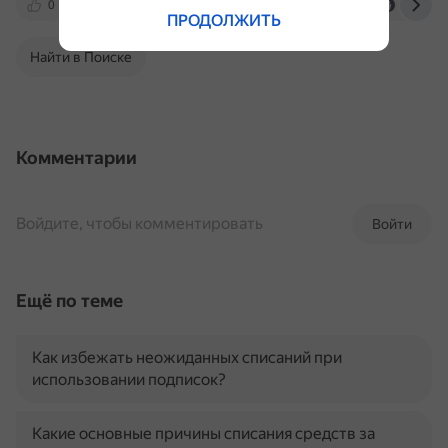
0
www.vbr.ru
market.yandex.ru
yandex.
ПРОДОЛЖИТЬ
Найти в Поиске
Комментарии
Войдите, чтобы комментировать
Войти
Ещё по теме
Как избежать неожиданных списаний при
использовании подписок?
Какие основные причины списания средств за