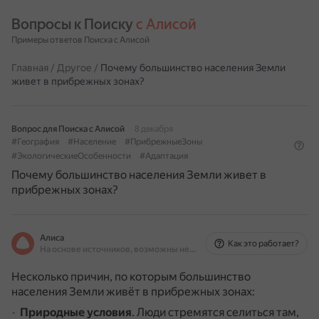
Вопросы к Поиску 
с Алисой
Примеры ответов Поиска с Алисой
Главная
/
Другое
/
Почему большинство населения Земли
живет в прибрежных зонах?
Вопрос для Поиска с Алисой
8 декабря
#География
#Население
#ПрибрежныеЗоны
#ЭкологическиеОсобенности
#Адаптация
Почему большинство населения Земли живет в
прибрежных зонах?
Алиса
Как это работает?
На основе источников, возможны неточности
Несколько причин, по которым большинство
населения Земли живёт в прибрежных зонах:
Природные условия
.
Люди стремятся селиться там,