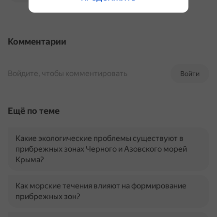
Комментарии
Войдите, чтобы комментировать
Войти
Ещё по теме
Какие экологические проблемы существуют в
прибрежных зонах Черного и Азовского морей
Крыма?
Как морские течения влияют на формирование
прибрежных зон?