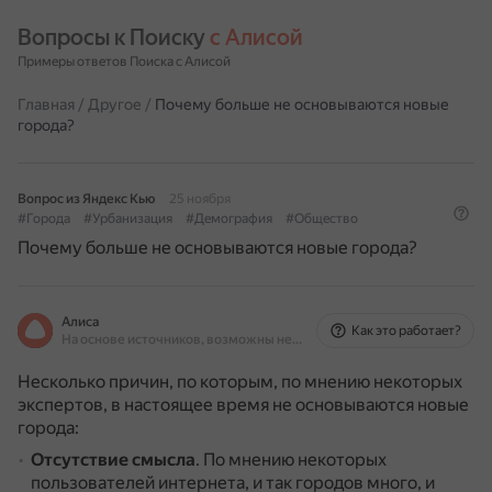
Вопросы к Поиску 
с Алисой
Примеры ответов Поиска с Алисой
Главная
/
Другое
/
Почему больше не основываются новые
города?
Вопрос из Яндекс Кью
25 ноября
#Города
#Урбанизация
#Демография
#Общество
Почему больше не основываются новые города?
Алиса
Как это работает?
На основе источников, возможны неточности
Несколько причин, по которым, по мнению некоторых
экспертов, в настоящее время не основываются новые
города:
Отсутствие смысла
.
По мнению некоторых
пользователей интернета, и так городов много, и