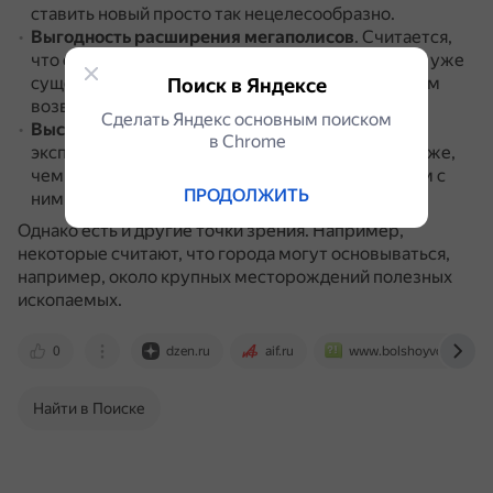
ставить новый просто так нецелесообразно.
Выгодность расширения мегаполисов
.
Считается,
что строить дополнительную инфраструктуру в уже
существующих городах выгоднее и дешевле, чем
Поиск в Яндексе
возводить новые населённые пункты.
Сделать Яндекс основным поиском
Высокая стоимость строительства
.
По мнению
в Сhrome
экспертов, строить города на новом месте дороже,
чем ремонтировать старые и застраивать рядом с
ПРОДОЛЖИТЬ
ними новые земли.
Однако есть и другие точки зрения. Например,
некоторые считают, что города могут основываться,
например, около крупных месторождений полезных
ископаемых.
0
dzen.ru
aif.ru
www.bolshoyvopros.ru
Найти в Поиске