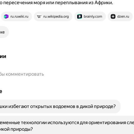
о пересечения моря или переплывания из Африки.
ru.ruwiki.ru
ru.wikipedia.org
brainly.com
dzen.ru
ске
ии
обы комментировать
е
ки избегают открытых водоемов в дикой природе?
еменные технологии используются для ориентирования сле
икой природы?