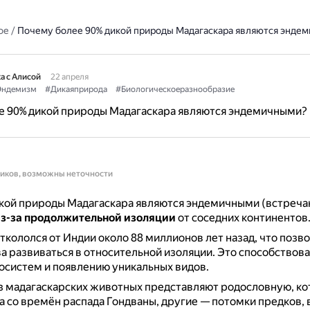
ое
/
Почему более 90% дикой природы Мадагаскара являются энде
а с Алисой
22 апреля
Эндемизм
#Дикаяприрода
#Биологическоеразнообразие
е 90% дикой природы Мадагаскара являются эндемичными?
ников, возможны неточности
кой природы Мадагаскара являются эндемичными (встреча
з-за продолжительной изоляции
от соседних континентов
ткололся от Индии около 88 миллионов лет назад, что позв
а развиваться в относительной изоляции.
Это способствов
осистем и появлению уникальных видов.
з мадагаскарских животных представляют родословную, ко
 со времён распада Гондваны, другие — потомки предков