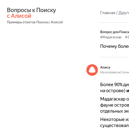
Вопросы к Поиску 
Главная
/
Друг
с Алисой
Примеры ответов Поиска с Алисой
Вопрос для Поиск
#Мадагаскар
#
Почему боле
Алиса
На основе источ
Более 90% ди
на острове)
и
Мадагаскар о
фауне остров
отдельных эк
Некоторые и
существовала