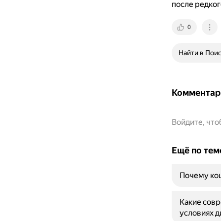
после редког
0
Найти в Пои
Комментар
Войдите, чт
Ещё по тем
Почему кош
Какие совр
условиях д