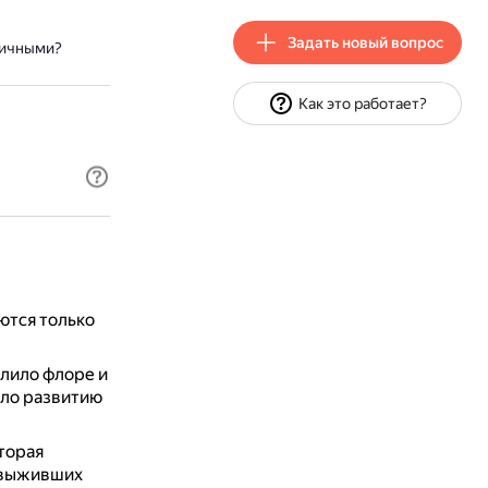
Задать новый вопрос
мичными?
Как это работает?
ются только
.
олило флоре и
ало развитию
торая
, выживших