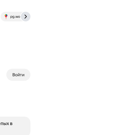
pg.world
Войти
пых в