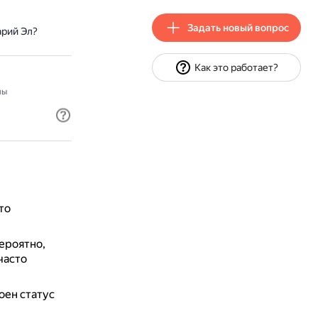
Задать новый вопрос
арий Эл?
Как это работает?
мы
то
ероятно,
часто
оен статус