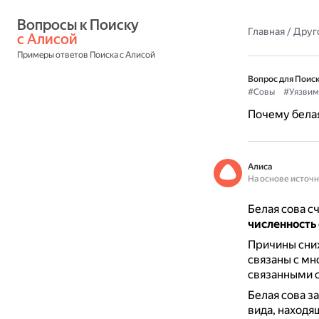
Вопросы к Поиску 
Главная
/
Друг
с Алисой
Примеры ответов Поиска с Алисой
Вопрос для Поиск
#Совы
#Уязви
Почему белая
Алиса
На основе источ
Белая сова с
численность
Причины сниж
связаны с м
связанными 
Белая сова з
вида, находя