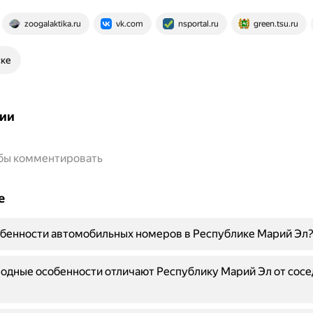
zoogalaktika.ru
vk.com
nsportal.ru
green.tsu.ru
ске
ии
обы комментировать
е
обенности автомобильных номеров в Республике Марий Эл
одные особенности отличают Республику Марий Эл от сосе