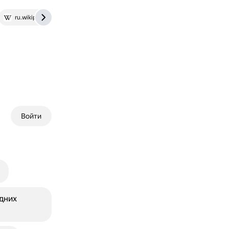
ru.wikipedia.org
Войти
?
дних