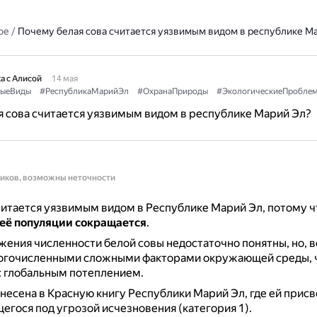
ое
/
Почему белая сова считается уязвимым видом в республике М
а с Алисой
14 мая
мыеВиды
#РеспубликаМарийЭл
#ОхранаПрироды
#ЭкологическиеПробле
 сова считается уязвимым видом в республике Марий Эл?
ников, возможны неточности
читается уязвимым видом в Республике Марий Эл, потому ч
 её популяции сокращается
.
ения численности белой совы недостаточно понятны, но, в
ногочисленными сложными факторами окружающей среды, 
с глобальным потеплением.
анесена в Красную книгу Республики Марий Эл, где ей присв
щегося под угрозой исчезновения (категория 1).