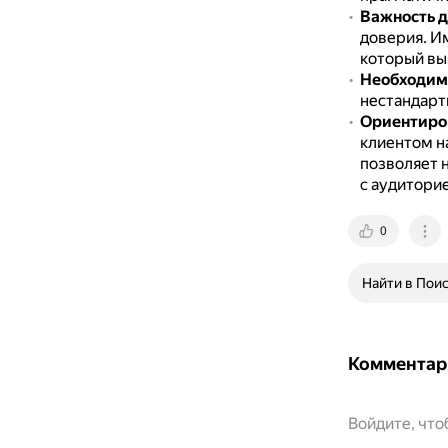
Важность 
доверия.
Им
который вы
Необходим
нестандарт
Ориентиров
клиентом на
позволяет 
с аудитори
0
Найти в Пои
Комментар
Войдите, чт