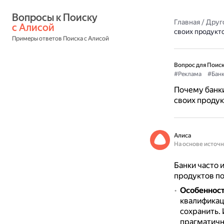
Вопросы к Поиску 
Главная
/
Друг
с Алисой
своих продукт
Примеры ответов Поиска с Алисой
Вопрос для Поиск
#Реклама
#Бан
Почему банк
своих продук
Алиса
На основе источ
Банки часто
продуктов по
Особенност
квалификаци
сохранить.
прагматичн