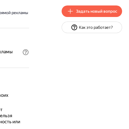
Задать новый вопрос
рямой рекламы
Как это работает?
екламы
воих
от
нельзя
ность или