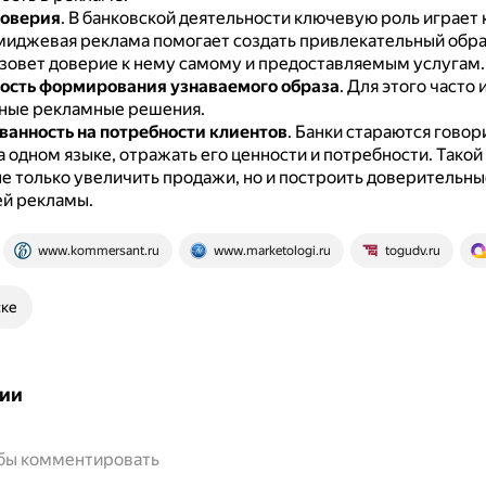
доверия
.
В банковской деятельности ключевую роль играет 
иджевая реклама помогает создать привлекательный образ
зовет доверие к нему самому и предоставляемым услугам.
ость формирования узнаваемого образа
.
Для этого часто
ные рекламные решения.
анность на потребности клиентов
.
Банки стараются говори
 одном языке, отражать его ценности и потребности.
Такой
не только увеличить продажи, но и построить доверительн
ей рекламы.
www.kommersant.ru
www.marketologi.ru
togudv.ru
ске
ии
обы комментировать