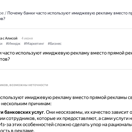
ое
/
Почему банки часто используют имиджевую рекламу вместо п
ов?
а с Алисой
4 июня
ки
#Имидж
#Маркетинг
#Бизнес
и часто используют имиджевую рекламу вместо прямой р
тов?
ников, возможны неточности
 используют имиджевую рекламу вместо прямой рекламы с
 нескольким причинам:
и банковских услуг
.
Они неосязаемы, их качество зависит 
и сотрудников, которые их предоставляют, а сами услуги 
Из-за этих особенностей сложно сделать упор на рациональ
ость в рекламе.