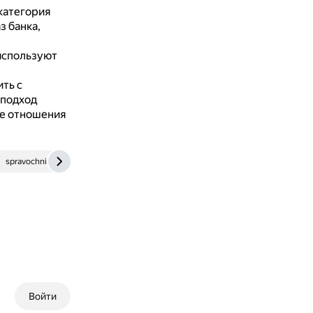
категория
 банка,
 используют
ть с
 подход
ые отношения
spravochnick.ru
cyberleninka.ru
Войти