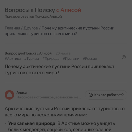
Вопросы к Поиску 
с Алисой
Примеры ответов Поиска с Алисой
Главная
/
Другое
/
Почему арктические пустыни России
привлекают туристов со всего мира?
Вопрос для Поиска с Алисой
20 марта
#Арктика
#Туризм
#Природа
#Пустыни
#Россия
Почему арктические пустыни России привлекают
туристов со всего мира?
Алиса
Как это работает?
На основе источников, возможны неточности
Арктические пустыни России привлекают туристов со
всего мира по нескольким причинам:
Уникальная природа
.
В Арктике можно увидеть
белых медведей, овцебыков, северных оленей,