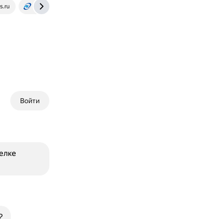
s.ru
lakokraska-ya.ru
Войти
елке
?