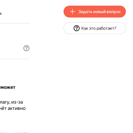
Задать новый вопрос
ь
Как это работает?
 может
агу, из-за
нёт активно