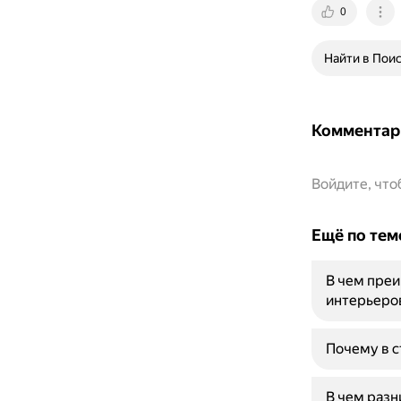
0
Найти в Пои
Комментар
Войдите, чт
Ещё по тем
В чем преи
интерьеро
Почему в с
В чем разн