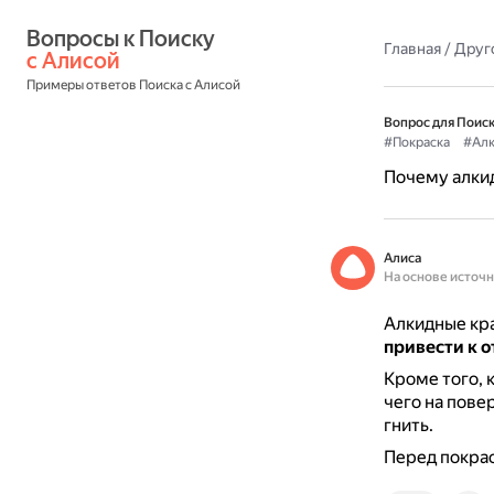
Вопросы к Поиску 
Главная
/
Друг
с Алисой
Примеры ответов Поиска с Алисой
Вопрос для Поиск
#Покраска
#Алк
Почему алкид
Алиса
На основе источ
Алкидные кра
привести к 
Кроме того, 
чего на пове
гнить.
Перед покра