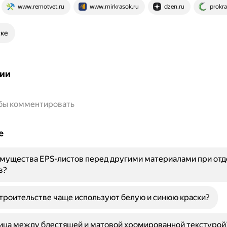
www.remotvet.ru
www.mirkrasok.ru
dzen.ru
prokra
ске
ии
обы комментировать
е
мущества EPS-листов перед другими материалами при отд
в?
троительстве чаще используют белую и синюю краски?
ица между блестящей и матовой хромированной текстурой