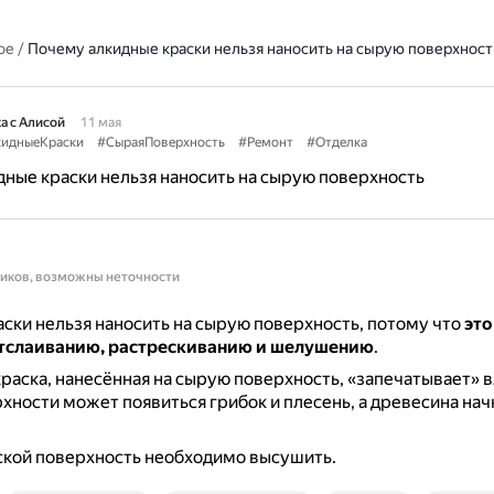
ое
/
Почему алкидные краски нельзя наносить на сырую поверхност
а с Алисой
11 мая
идныеКраски
#СыраяПоверхность
#Ремонт
#Отделка
ные краски нельзя наносить на сырую поверхность
ников, возможны неточности
ски нельзя наносить на сырую поверхность, потому что
это
отслаиванию, растрескиванию и шелушению
.
краска, нанесённая на сырую поверхность, «запечатывает» вл
рхности может появиться грибок и плесень, а древесина нач
ской поверхность необходимо высушить.