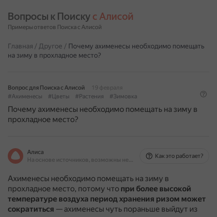
Вопросы к Поиску 
с Алисой
Примеры ответов Поиска с Алисой
Главная
/
Другое
/
Почему ахименесы необходимо помещать
на зиму в прохладное место?
Вопрос для Поиска с Алисой
19 февраля
#Ахименесы
#Цветы
#Растения
#Зимовка
Почему ахименесы необходимо помещать на зиму в
прохладное место?
Алиса
Как это работает?
На основе источников, возможны неточности
Ахименесы необходимо помещать на зиму в
прохладное место, потому что
при более высокой
температуре воздуха период хранения ризом может
сократиться
— ахименесы чуть пораньше выйдут из