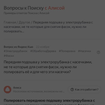
Вопросы к Поиску 
с Алисой
Примеры ответов Поиска с Алисой
Главная
/
Другое
/
Передняя подошва у электрорубанка с
насечками, не те которые для снятия фасок, нужно ли
полировать…
Вопрос из Яндекс Кью
22 ноября
#Электрорубанок
#ОбработкаДерева
#Полировка
#Насечки
#Фаски
Передняя подошва у электрорубанка с насечками,
не те которые для снятия фасок, нужно ли
полировать её и для чего эти насечки?
Алиса
Как это работает?
На основе источников, возможны неточности
Полировать переднюю подошву электрорубанка с