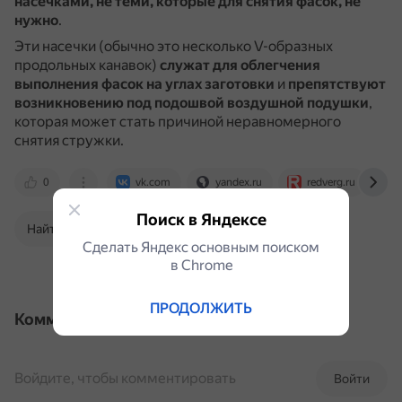
насечками, не теми, которые для снятия фасок, не
нужно
.
Эти насечки (обычно это несколько V-образных
продольных канавок)
служат для облегчения
выполнения фасок на углах заготовки
и
препятствуют
возникновению под подошвой воздушной подушки
,
которая может стать причиной неравномерного
снятия стружки.
0
vk.com
yandex.ru
redverg.ru
Поиск в Яндексе
Найти в Поиске
Сделать Яндекс основным поиском
в Сhrome
ПРОДОЛЖИТЬ
Комментарии
Войдите, чтобы комментировать
Войти