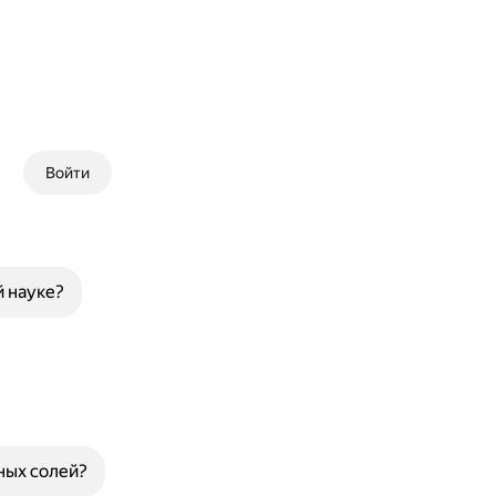
Войти
 науке?
ных солей?