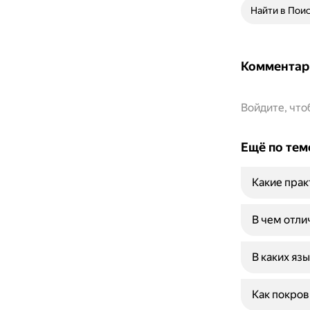
Найти в Пои
Комментар
Войдите, чт
Ещё по тем
Какие прак
В чем отли
В каких яз
Как покров