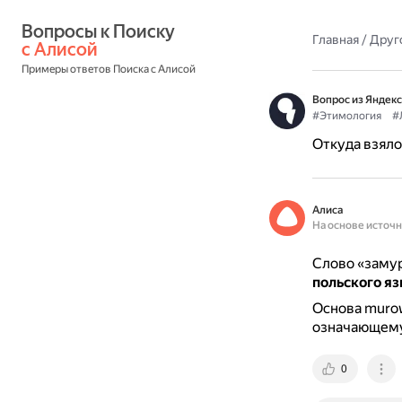
Вопросы к Поиску 
Главная
/
Друг
с Алисой
Примеры ответов Поиска с Алисой
Вопрос из Яндекс
#Этимология
#
Откуда взяло
Алиса
На основе источ
Слово «заму
польского я
Основа murow
означающему
0