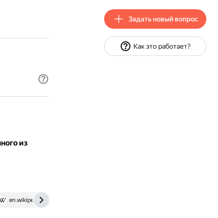
Задать новый вопрос
Как это работает?
ного из
,
en.wikipedia.org
kartaslov.ru