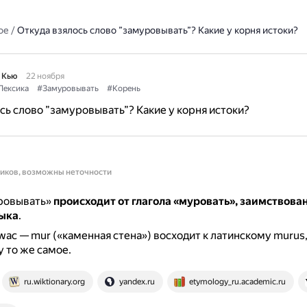
ое
/
Откуда взялось слово ”замуровывать”? Какие у корня истоки?
 Кью
22 ноября
Лексика
#Замуровывать
#Корень
сь слово ”замуровывать”? Какие у корня истоки?
ников, возможны неточности
ровывать»
происходит от глагола «муровать», заимствован
зыка
.
ac — mur («каменная стена») восходит к латинскому murus
 то же самое.
ru.wiktionary.org
yandex.ru
etymology_ru.academic.ru