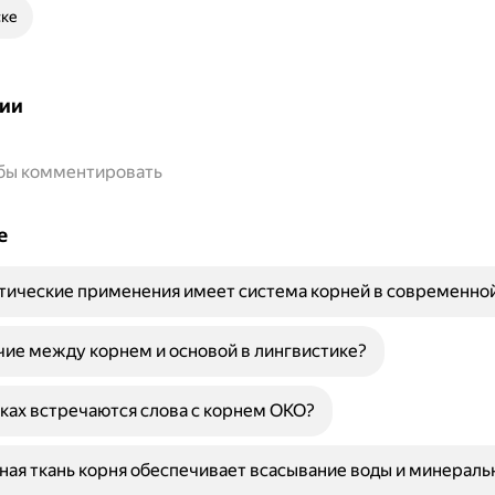
ске
ии
обы комментировать
е
тические применения имеет система корней в современной
чие между корнем и основой в лингвистике?
ыках встречаются слова с корнем ОКО?
ная ткань корня обеспечивает всасывание воды и минераль