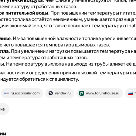
т утечки воздуха
.
Чем ближе утечка воздуха от топки, те
 температуру отработанных газов.
а питательной воды
.
При повышении температуры питате
ество топлива остаётся неизменным, уменьшается разница
ачи экономайзера, что также повышает температуру отра
пливе
.
Из-за повышенной влажности топлива увеличивается
те чего повышается температура дымовых газов.
отла
.
При увеличении нагрузки повышается температура на
тем и температура отработанных газов.
бы
.
На температуру выхлопа на выходе из трубы влияет её д
иагностики и определения причин высокой температуры в
ндуется обратиться к специалисту.
ru.epcbboiler.com
yandex.ru
www.forumhouse.ru
f
ске
ии