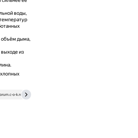
м сильнее её
льной воды,
 температур
ботанных
 объём дыма,
 выходе из
лина.
ыхлопных
orum.c-o-k.ru
forum.abok.ru