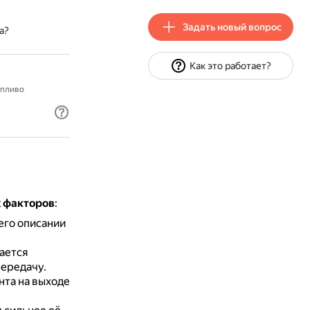
Задать новый вопрос
а?
Как это работает?
опливо
х факторов
:
его описании
ается
передачу.
нта на выходе