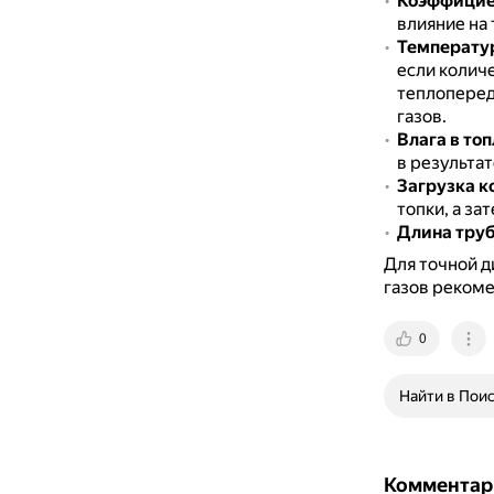
Коэффициен
влияние на
Температур
если колич
теплоперед
газов.
Влага в то
в результа
Загрузка к
топки, а за
Длина тру
Для точной д
газов рекоме
0
Найти в Пои
Комментар