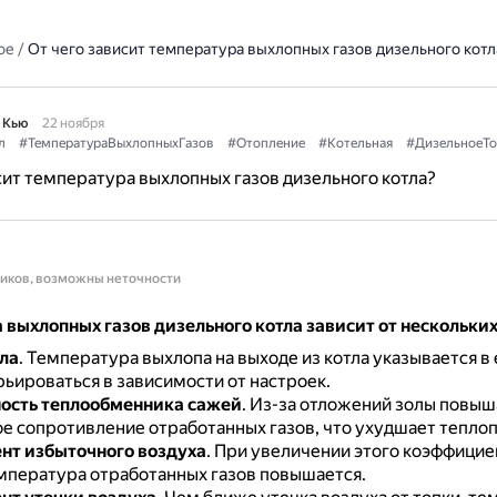
ое
/
От чего зависит температура выхлопных газов дизельного котл
 Кью
22 ноября
л
#ТемператураВыхлопныхГазов
#Отопление
#Котельная
#ДизельноеТ
сит температура выхлопных газов дизельного котла?
ников, возможны неточности
выхлопных газов дизельного котла зависит от нескольки
ла
.
Температура выхлопа на выходе из котла указывается в 
ьироваться в зависимости от настроек.
ость теплообменника сажей
.
Из-за отложений золы повыш
е сопротивление отработанных газов, что ухудшает тепло
т избыточного воздуха
.
При увеличении этого коэффицие
емпература отработанных газов повышается.