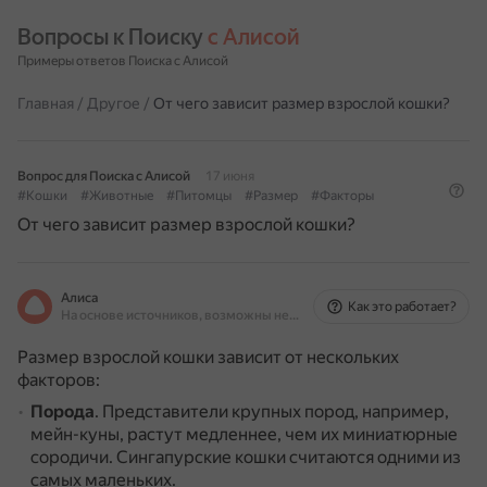
Вопросы к Поиску 
с Алисой
Примеры ответов Поиска с Алисой
Главная
/
Другое
/
От чего зависит размер взрослой кошки?
Вопрос для Поиска с Алисой
17 июня
#Кошки
#Животные
#Питомцы
#Размер
#Факторы
От чего зависит размер взрослой кошки?
Алиса
Как это работает?
На основе источников, возможны неточности
Размер взрослой кошки зависит от нескольких
факторов:
Порода
.
Представители крупных пород, например,
мейн-куны, растут медленнее, чем их миниатюрные
сородичи.
Сингапурские кошки считаются одними из
самых маленьких.