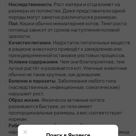
Наследственность
.
Рост матери и отца влияет на
размеры их потомства.
Даже представители одной
породы могут заметно различаться в размерах.
Пол
.
Кошки обычно миниатюрнее котов.
Темп роста
питомца зависит от сроков наступления половой
зрелости.
Качество питания
.
Недостаток питательных веществ
в рационе животного приведёт к замедлению или
преждевременной остановке ростовых процессов.
Условия содержания
.
Чем они благоприятнее, тем
лучше растёт и развивается кот.
Уличные животные
обычно не такие крупные, как домашние.
Болезни и паразиты
.
Заболевания любого типа
(наследственные, инфекционные, соматические)
нарушают рост.
Образ жизни
.
Физически активные котята
развиваются быстрее, их тело имеет
пропорциональные размеры, а вес соответствует
нормам.
Работа эндокринной системы
.
Гормональные
нарушения негативно сказываются на росте питомца.
Поиск в Яндексе