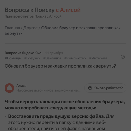
Вопросы к Поиску 
с Алисой
Примеры ответов Поиска с Алисой
Главная
/
Другое
/
Обновил браузер и закладки пропали,как
вернуть?
Вопрос из Яндекс Кью
11 декабря
#Помощь
#Браузер
#Закладки
#Компьютер
#Интернет
Обновил браузер и закладки пропали,как вернуть?
Алиса
Как это работает?
На основе источников, возможны неточности
Чтобы вернуть закладки после обновления браузера,
можно попробовать следующие методы:
Восстановить предыдущую версию файла
.
Для
этого нужно перейти в папку с данными веб-
обозревателя, найти в ней файл с названием