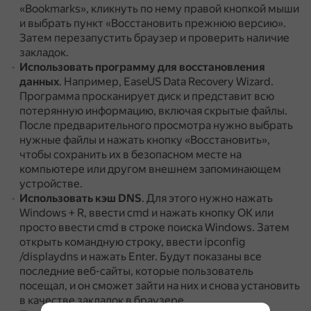
«Bookmarks», кликнуть по нему правой кнопкой мыши
и выбрать пункт «Восстановить прежнюю версию».
Затем перезапустить браузер и проверить наличие
закладок.
Использовать программу для восстановления
данных
.
Например, EaseUS Data Recovery Wizard.
Программа просканирует диск и представит всю
потерянную информацию, включая скрытые файлы.
После предварительного просмотра нужно выбрать
нужные файлы и нажать кнопку «Восстановить»,
чтобы сохранить их в безопасном месте на
компьютере или другом внешнем запоминающем
устройстве.
Использовать кэш DNS
.
Для этого нужно нажать
Windows + R, ввести cmd и нажать кнопку ОК или
просто ввести cmd в строке поиска Windows.
Затем
открыть командную строку, ввести ipconfig
/displaydns и нажать Enter.
Будут показаны все
последние веб-сайты, которые пользователь
посещал, и он сможет зайти на них и снова установить
в качестве закладок в браузере.