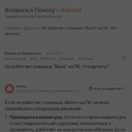
Вопросы к Поиску 
с Алисой
Примеры ответов Поиска с Алисой
Главная
/
Другое
/
Не работает клавиша ”Вниз” на ПК. Что
делать?
Вопрос из Яндекс Кью
22 ноября
#Клавиатура
#ПК
#Ремонт
#Техника
#Помощь
Не работает клавиша ”Вниз” на ПК. Что делать?
Алиса
Как это работает?
На основе источников, возможны неточности
Если не работает клавиша «Вниз» на ПК, можно
попробовать следующие решения:
Проверить клавиатуру
.
Если это старая клавиатура,
стоит подключить её к другому компьютеру и
проверить, работает ли она должным образом.
Если