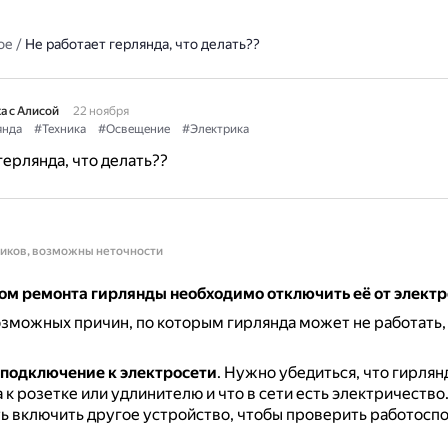
ое
/
Не работает герлянда, что делать??
а с Алисой
22 ноября
янда
#Техника
#Освещение
#Электрика
герлянда, что делать??
ников, возможны неточности
ом ремонта гирлянды необходимо отключить её от электр
зможных причин, по которым гирлянда может не работать, 
подключение к электросети
.
Нужно убедиться, что гирлян
к розетке или удлинителю и что в сети есть электричество
ь включить другое устройство, чтобы проверить работосп