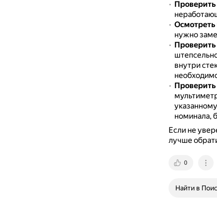
Проверить
неработаю
Осмотреть 
нужно заме
Проверить
штепсельно
внутри сте
необходимо
Проверить 
мультиметр
указанному
номинала, б
Если не увер
лучше обрати
0
Найти в Пои