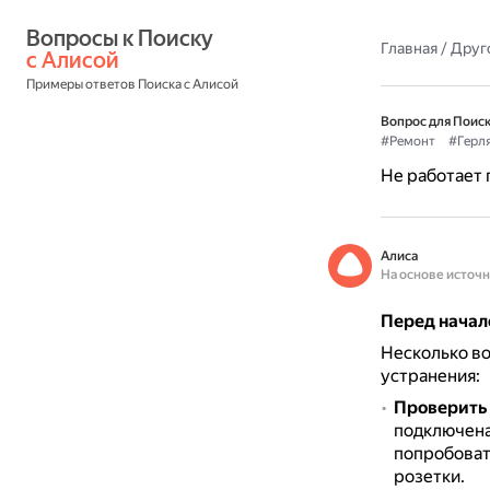
Вопросы к Поиску 
Главная
/
Друг
с Алисой
Примеры ответов Поиска с Алисой
Вопрос для Поиск
#Ремонт
#Герл
Не работает 
Алиса
На основе источ
Перед начал
Несколько во
устранения:
Проверить 
подключена 
попробоват
розетки.