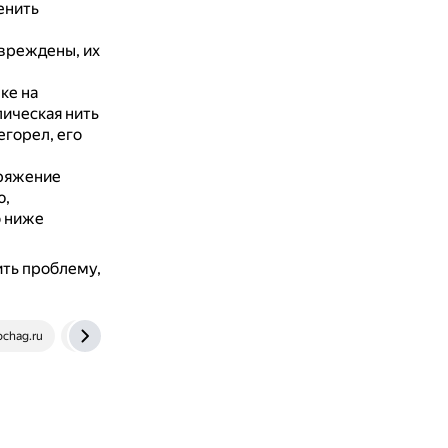
енить
вреждены, их
ке на
ическая нить
егорел, его
ряжение
ю,
о ниже
ить проблему,
chag.ru
aif.ru
winner-light.ru