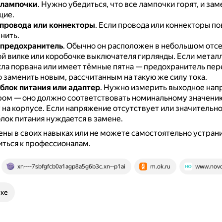
 лампочки
.
Нужно убедиться, что все лампочки горят, и зам
щие.
провода или коннекторы
.
Если провода или коннекторы по
нить.
 предохранитель
.
Обычно он расположен в небольшом отсе
й вилке или коробочке выключателя гирлянды.
Если металл
кла порвана или имеет тёмные пятна — предохранитель пер
 заменить новым, рассчитанным на такую же силу тока.
блок питания или адаптер
.
Нужно измерить выходное нап
ом — оно должно соответствовать номинальному значени
 на корпусе.
Если напряжение отсутствует или значительн
лок питания нуждается в замене.
ены в своих навыках или не можете самостоятельно устран
ться к профессионалам.
xn----7sbfgfcb0a1agp8a5g6b3c.xn--p1ai
m.ok.ru
www.novo
ске