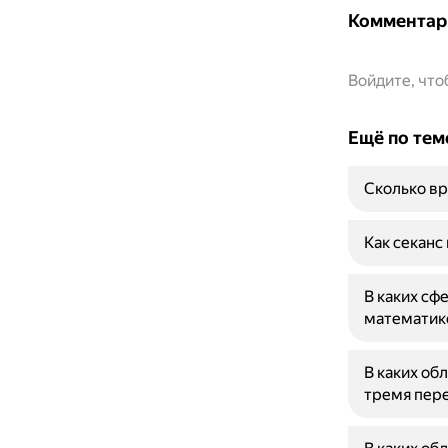
Комментар
Войдите, чт
Ещё по тем
Сколько вр
Как секанс
В каких сф
математик
В каких об
тремя пер