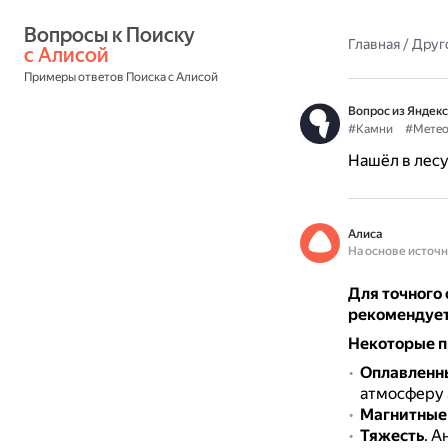
Вопросы к Поиску 
Главная
/
Друг
с Алисой
Примеры ответов Поиска с Алисой
Вопрос из Яндекс
#Камни
#Метео
Нашёл в лесу
Алиса
На основе источ
Для точного 
рекомендует
Некоторые п
Оплавленн
атмосферу 
Магнитные
Тяжесть
.
Ан