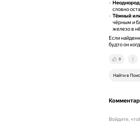
Неоднород
словно ост
Тёмный ил
чёрным и б
железо в н
Если найденн
будто он ког
0
Найти в Пои
Комментар
Войдите, чт