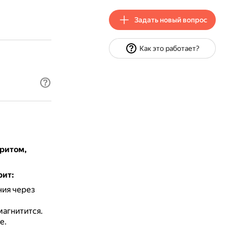
Задать новый вопрос
Как это работает?
оритом,
рит:
ния через
магнитится.
е.