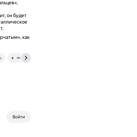
альцев»,
т, он будет
таллическое
т.
рчатым», как
u
meteoritestyle.shop
Войти