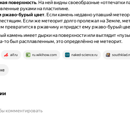
ная поверхность
.
На ней видны своеобразные «отпечатки п
авленные руками на пластилине.
и ржаво-бурый цвет
.
Если камень недавно упавший метеори
лестящим.
Если же метеорит долго пролежал на Земле, ме
ём превратится в ржавчину и придаст ему ржаво-бурый цве
ый камень имеет дырки на поверхности или выглядит «пузы
да-то был расплавленным, это определённо не метеорит.
aif.ru
ru.wikihow.com
naked-science.ru
southklad.r
ске
ии
обы комментировать