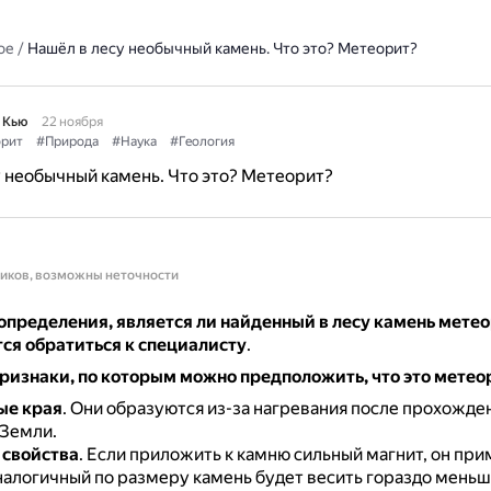
ое
/
Нашёл в лесу необычный камень. Что это? Метеорит?
 Кью
22 ноября
рит
#Природа
#Наука
#Геология
 необычный камень. Что это? Метеорит?
ников, возможны неточности
определения, является ли найденный в лесу камень мете
ся обратиться к специалисту
.
ризнаки, по которым можно предположить, что это метео
ые края
.
Они образуются из-за нагревания после прохожде
Земли.
 свойства
.
Если приложить к камню сильный магнит, он при
алогичный по размеру камень будет весить гораздо меньш