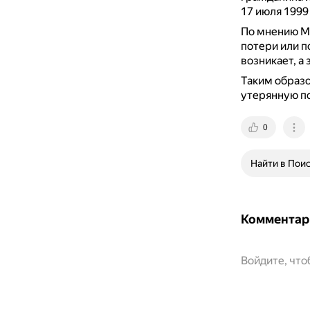
17 июля 1999
По мнению Ми
потери или п
возникает, а
Таким образо
утерянную п
0
Найти в Пои
Комментар
Войдите, чт