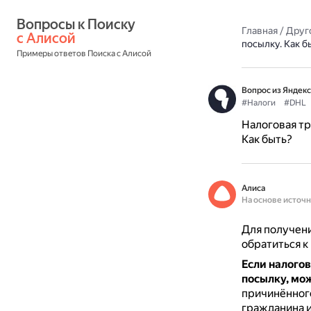
Вопросы к Поиску 
Главная
/
Друг
с Алисой
посылку. Как б
Примеры ответов Поиска с Алисой
Вопрос из Яндекс
#Налоги
#DHL
Налоговая тр
Как быть?
Алиса
На основе источ
Для получени
обратиться к
Если налогов
посылку, мо
причинённого
гражданина и