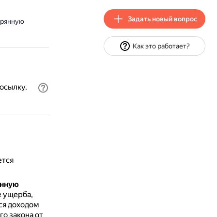
Задать новый вопрос
ерянную
Как это работает?
осылку.
ется
янную
е ущерба,
ся доходом
го закона от