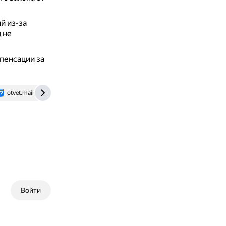
й из-за
 не
мпенсации за
otvet.mail.ru
vk.com
mydhl.express.dhl
www.pochta.r
Войти