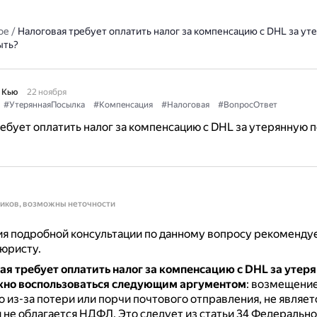
ое
/
Налоговая требует оплатить налог за компенсацию с DHL за ут
ыть?
 Кью
22 ноября
#УтеряннаяПосылка
#Компенсация
#Налоговая
#ВопросОтвет
ебует оплатить налог за компенсацию с DHL за утерянную п
ников, возможны неточности
я подробной консультации по данному вопросу рекоменду
 юристу.
ая требует оплатить налог за компенсацию с DHL за утер
жно воспользоваться следующим аргументом
: возмещени
 из-за потери или порчи почтового отправления, не являет
 не облагается НДФЛ.
Это следует из статьи 34 Федерально