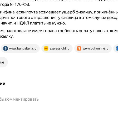
 года №176-ФЗ.
нфина, если почта возмещает ущерб физлицу, причинённы
орчи почтового отправления, у физлица в этом случае доход
 значит, и НДФЛ платить не нужно.
м, налоговая не имеет права требовать оплату налога с ко
осылку.
www.buhgalteria.ru
express.dhl.ru
www.buhonline.ru
ске
ии
обы комментировать