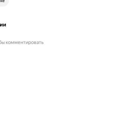
ске
ии
обы комментировать