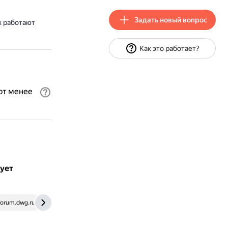
Задать новый вопрос
х работают
Как это работает?
ют менее
дует
forum.dwg.ru
otb-center.com