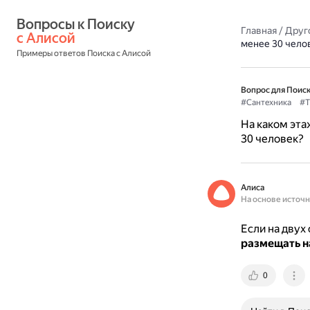
Вопросы к Поиску 
Главная
/
Друг
с Алисой
менее 30 чело
Примеры ответов Поиска с Алисой
Вопрос для Поиск
#Сантехника
#Т
На каком эта
30 человек?
Алиса
На основе источ
Если на двух
размещать на
0