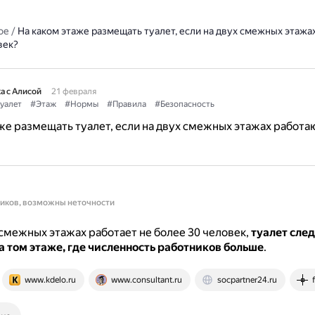
ое
/
На каком этаже размещать туалет, если на двух смежных этажа
век?
а с Алисой
21 февраля
уалет
#Этаж
#Нормы
#Правила
#Безопасность
же размещать туалет, если на двух смежных этажах работа
ников, возможны неточности
 смежных этажах работает не более 30 человек,
туалет сле
 том этаже, где численность работников больше
.
www.kdelo.ru
www.consultant.ru
socpartner24.ru