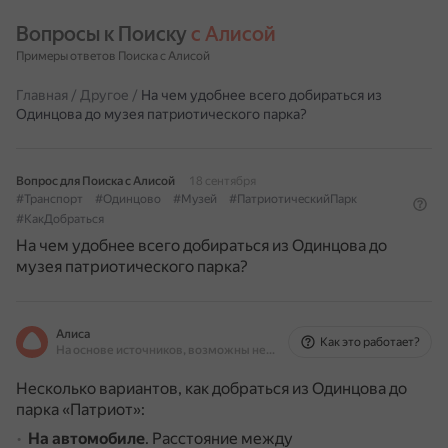
Вопросы к Поиску 
с Алисой
Примеры ответов Поиска с Алисой
Главная
/
Другое
/
На чем удобнее всего добираться из
Одинцова до музея патриотического парка?
Вопрос для Поиска с Алисой
18 сентября
#Транспорт
#Одинцово
#Музей
#ПатриотическийПарк
#КакДобраться
На чем удобнее всего добираться из Одинцова до
музея патриотического парка?
Алиса
Как это работает?
На основе источников, возможны неточности
Несколько вариантов, как добраться из Одинцова до
парка «Патриот»:
На автомобиле
.
Расстояние между