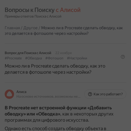
Вопросы к Поиску 
с Алисой
Примеры ответов Поиска с Алисой
Главная
/
Другое
/
Можно ли в Procreate сделать обводку, как
это делается в фотошопе через настройки?
Вопрос для Поиска с Алисой
22 ноября
#Procreate
#Обводка
#Фотошоп
#Настройки
Можно ли в Procreate сделать обводку, как это
делается в фотошопе через настройки?
Алиса
Как это работает?
На основе источников, возможны неточности
В Procreate нет встроенной функции «Добавить
обводку» или «Обводка»
, как в некоторых других
программах для цифрового искусства.
Однако есть способ создать обводку объекта в