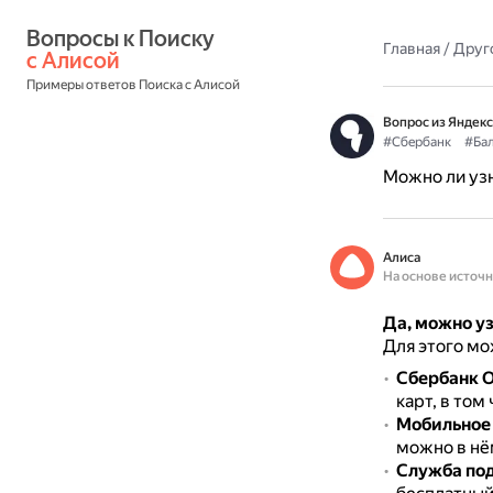
Вопросы к Поиску 
Главная
/
Друг
с Алисой
Примеры ответов Поиска с Алисой
Вопрос из Яндекс
#Сбербанк
#Ба
Можно ли узн
Алиса
На основе источ
Да, можно уз
Для этого мо
Сбербанк 
карт, в том
Мобильное
можно в нё
Служба по