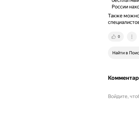
бесплатный 
России нахо
Также можно 
специалистов
0
Найти в Пои
Комментар
Войдите, чт