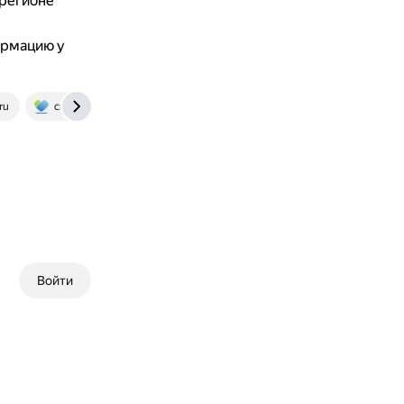
 регионе
ормацию у
ru
credit-card.ru
Войти