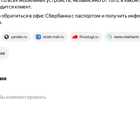
со всех мобильных устройств, независимо от того, в каком
дится клиент.
обратиться в офис Сбербанка с паспортом и получить инф
.
yandex.ru
otvet.mail.ru
finuslugi.ru
www.sberbank.
ске
ии
обы комментировать