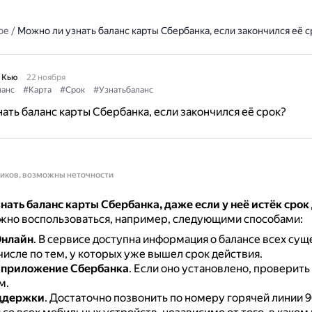
ое
/
Можно ли узнать баланс карты Сбербанка, если закончился её с
 Кью
22 ноября
ланс
#Карта
#Срок
#Узнатьбаланс
ать баланс карты Сбербанка, если закончился её срок?
ников, возможны неточности
нать баланс карты Сбербанка, даже если у неё истёк срок
жно воспользоваться, например, следующими способами:
Онлайн
.
В сервисе доступна информация о балансе всех су
 числе по тем, у которых уже вышел срок действия.
 приложение Сбербанка
.
Если оно установлено, проверить
м.
ддержки
.
Достаточно позвонить по номеру горячей линии 9