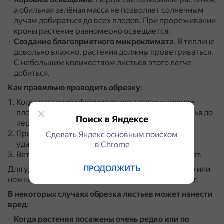
а обильная зелёная масса не позволяет солнечным
лучам добираться до всех плодов.
При прореживании
кроны растение равномерно освещается.
Создание благоприятного микроклимата
.
В теплице
довольно влажно, растения должны проветриваться.
С небольшим количеством листьев этого легче
добиться.
Как правильно проводить обрезку
:
Когда растение сформировало завязи и нижние
плоды почти доспели, удаляют все нижние листья до
Поиск в Яндексе
первой развилки.
При вызревании перчиков на развилках выше
Сделать Яндекс основным поиском
удаляют все листья, расположенные под ней.
в Сhrome
Ветки, с которых собран урожай, сразу обрезают.
ПРОДОЛЖИТЬ
Для удаления лишней листвы используют секатор или
ножницы, которые перед работой дезинфицируют.
В некоторых случаях обрезка листьев может нанести
вред
:
Когда растения посажены очень редко или по