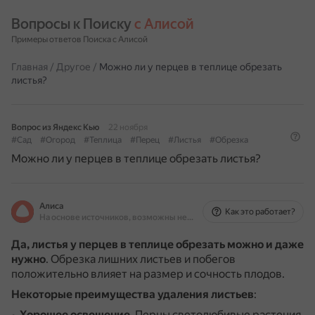
Вопросы к Поиску 
с Алисой
Примеры ответов Поиска с Алисой
Главная
/
Другое
/
Можно ли у перцев в теплице обрезать
листья?
Вопрос из Яндекс Кью
22 ноября
#Сад
#Огород
#Теплица
#Перец
#Листья
#Обрезка
Можно ли у перцев в теплице обрезать листья?
Алиса
Как это работает?
На основе источников, возможны неточности
Да, листья у перцев в теплице обрезать можно и даже
нужно
.
Обрезка лишних листьев и побегов
положительно влияет на размер и сочность плодов.
Некоторые преимущества удаления листьев
:
Хорошее освещение
.
Перцы светолюбивые растения,