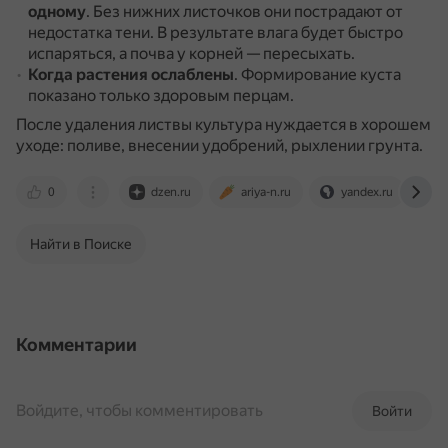
одному
.
Без нижних листочков они пострадают от
недостатка тени.
В результате влага будет быстро
испаряться, а почва у корней — пересыхать.
Когда растения ослаблены
.
Формирование куста
показано только здоровым перцам.
После удаления листвы культура нуждается в хорошем
уходе: поливе, внесении удобрений, рыхлении грунта.
0
dzen.ru
ariya-n.ru
yandex.ru
Найти в Поиске
Комментарии
Войдите, чтобы комментировать
Войти