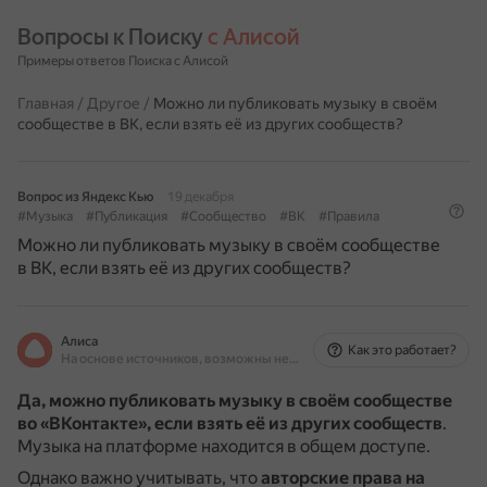
Вопросы к Поиску 
с Алисой
Примеры ответов Поиска с Алисой
Главная
/
Другое
/
Можно ли публиковать музыку в своём
сообществе в ВК, если взять её из других сообществ?
Вопрос из Яндекс Кью
19 декабря
#Музыка
#Публикация
#Сообщество
#ВК
#Правила
Можно ли публиковать музыку в своём сообществе
в ВК, если взять её из других сообществ?
Алиса
Как это работает?
На основе источников, возможны неточности
Да, можно публиковать музыку в своём сообществе
во «ВКонтакте», если взять её из других сообществ
.
Музыка на платформе находится в общем доступе.
Однако важно учитывать, что
авторские права на