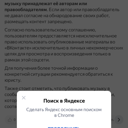
музыку принадлежат её авторам или
правообладателям
.
Если автор или правообладатель
не давал согласие на обнародование своих работ,
размещать контент запрещено.
Согласно пользовательскому соглашению,
пользователям предоставляется неисключительное
право использовать опубликованные материалы во
«ВКонтакте» исключительно в личных некоммерческих
целях для просмотра и воспроизведения только в
рамках этой соцсети.
Для получения более точной информации о
конкретной ситуации рекомендуется обратиться к
юристу.
Также стоит отметить, что публиковать музыку в
сообществе могут только админы или другие люди,
Поиск в Яндексе
которых владелец сообщества наделил
соответствующими правами.
Сделать Яндекс основным поиском
в Сhrome
0
yandex.ru
nris.ru
pravoved.ru