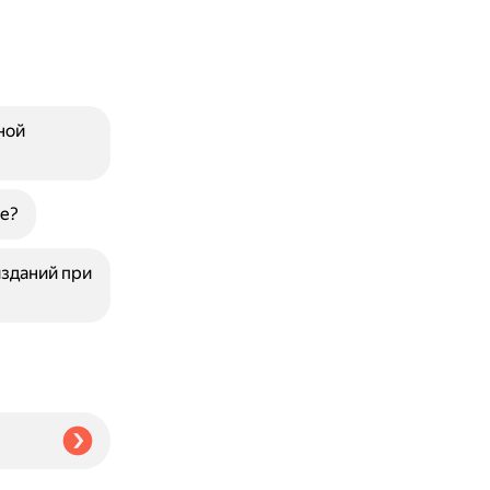
ной
е?
изданий при