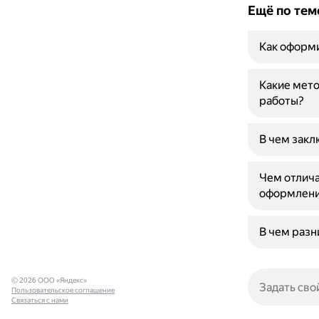
Ещё по тем
Как оформи
Какие мето
работы?
В чем закл
Чем отлича
оформлени
В чем разн
© 2026 ООО «Яндекс»
Пользовательское соглашение
Связаться с нами