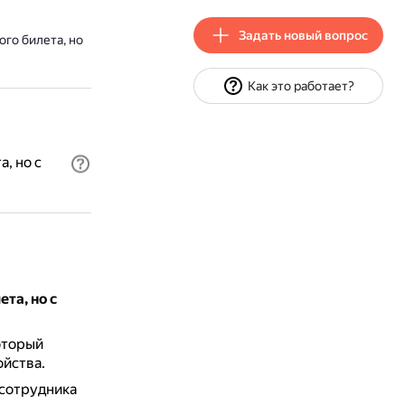
Задать новый вопрос
го билета, но
Как это работает?
, но с
та, но с
оторый
ойства.
 сотрудника