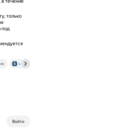
 в течение
ту, только
ня
 под
омендуется
.ru
www.buhgalteria.ru
www.garant.ru
normativ.kontur.ru
Войти