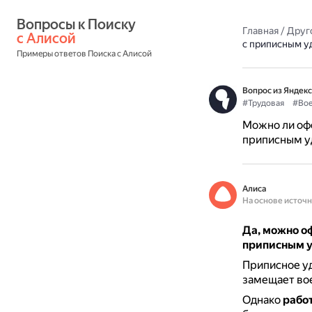
Вопросы к Поиску 
Главная
/
Друг
с Алисой
с приписным у
Примеры ответов Поиска с Алисой
Вопрос из Яндекс
#Трудовая
#Вое
Можно ли офо
приписным у
Алиса
На основе источ
Да, можно оф
приписным 
Приписное у
замещает вое
Однако
рабо