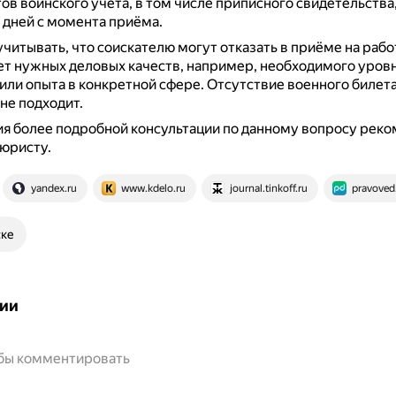
ов воинского учёта, в том числе приписного свидетельства,
 дней с момента приёма.
учитывать, что соискателю могут отказать в приёме на рабо
нет нужных деловых качеств, например, необходимого уров
или опыта в конкретной сфере.
Отсутствие военного билета
не подходит.
я более подробной консультации по данному вопросу рек
 юристу.
yandex.ru
www.kdelo.ru
journal.tinkoff.ru
pravoved
ске
ии
обы комментировать