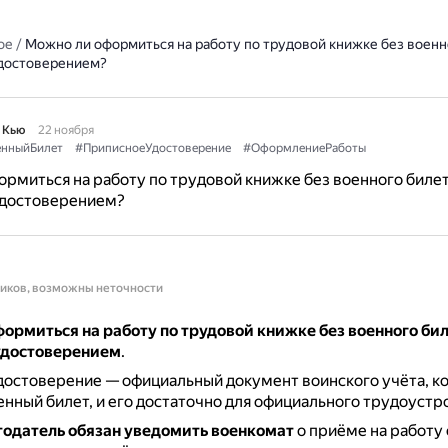
ое
/
Можно ли оформиться на работу по трудовой книжке без военно
достоверением?
 Кью
22 ноября
нныйБилет
#ПриписноеУдостоверение
#ОформлениеРаботы
рмиться на работу по трудовой книжке без военного билета
достоверением?
ников, возможны неточности
ормиться на работу по трудовой книжке без военного биле
удостоверением
.
достоверение — официальный документ воинского учёта, к
нный билет, и его достаточно для официального трудоустр
тодатель обязан уведомить военкомат
о приёме на работу