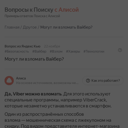
Вопросы к Поиску 
с Алисой
Примеры ответов Поиска с Алисой
Главная
/
Другое
/
Могут ли взломать Вайбер?
Вопрос из Яндекс Кью
22 ноября
#Безопасность
#Вайбер
#Взлом
#Хакеры
#Технологии
Могут ли взломать Вайбер?
Алиса
Как это работает?
На основе источников, возможны неточности
Да, Viber можно взломать
.
Для этого используют
специальные программы, например ViberCrack,
которые незаметно устанавливаются в смартфон.
Один из распространённых способов
взлома — мошенническая схема с лжекупоном на
скидку.
Под видом представителя интернет-магазина