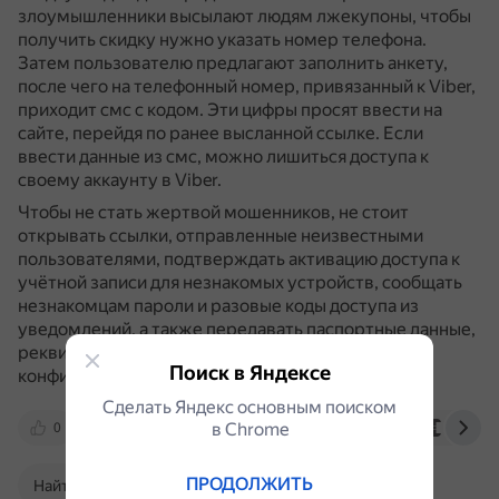
злоумышленники высылают людям лжекупоны, чтобы
получить скидку нужно указать номер телефона.
Затем пользователю предлагают заполнить анкету,
после чего на телефонный номер, привязанный к Viber,
приходит смс с кодом.
Эти цифры просят ввести на
сайте, перейдя по ранее высланной ссылке.
Если
ввести данные из смс, можно лишиться доступа к
своему аккаунту в Viber.
Чтобы не стать жертвой мошенников, не стоит
открывать ссылки, отправленные неизвестными
пользователями, подтверждать активацию доступа к
учётной записи для незнакомых устройств, сообщать
незнакомцам пароли и разовые коды доступа из
уведомлений, а также передавать паспортные данные,
реквизиты банковских карт и другую
Поиск в Яндексе
конфиденциальную информацию.
Сделать Яндекс основным поиском
в Сhrome
0
tochka.by
www.chipmaker.ru
xakep.ru
ПРОДОЛЖИТЬ
Найти в Поиске