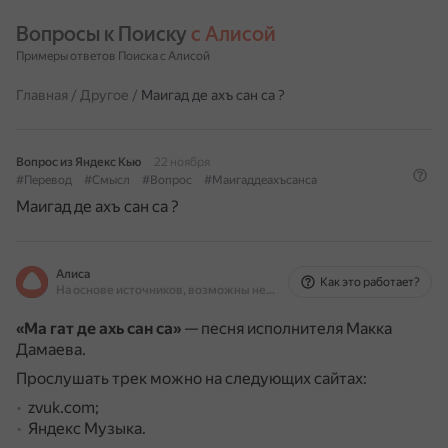
Вопросы к Поиску 
с Алисой
Примеры ответов Поиска с Алисой
Главная
/
Другое
/
Маигад де ахъ сан са ?
Вопрос из Яндекс Кью
22 ноября
#Перевод
#Смысл
#Вопрос
#Маигаддеахъсанса
Маигад де ахъ сан са ?
Алиса
Как это работает?
На основе источников, возможны неточности
«Ма гат де ахь сан са»
— песня исполнителя Макка
Дамаева.
Прослушать трек можно на следующих сайтах:
zvuk.com;
Яндекс Музыка.