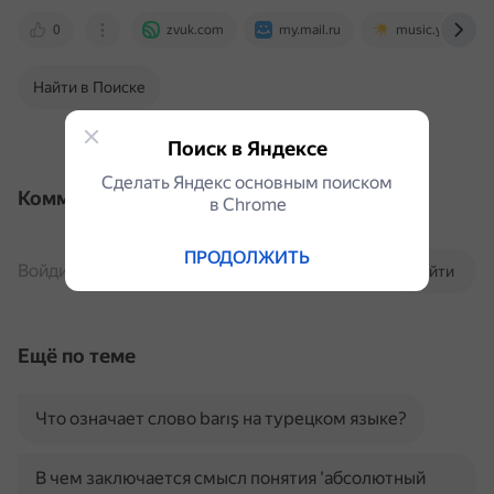
0
zvuk.com
my.mail.ru
music.yandex.ru
Найти в Поиске
Поиск в Яндексе
Сделать Яндекс основным поиском
Комментарии
в Сhrome
ПРОДОЛЖИТЬ
Войдите, чтобы комментировать
Войти
Ещё по теме
Что означает слово barış на турецком языке?
В чем заключается смысл понятия 'абсолютный