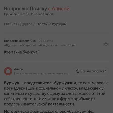
Вопросы к Поиску 
с Алисой
Примеры ответов Поиска с Алисой
Главная
/
Другое
/
Кто такие буржуа?
Вопрос из Яндекс Кью
22 ноября
#Буржуа
#Общество
#Социология
#История
Кто такие буржуа?
Алиса
Как это работает?
На основе источников, возможны неточности
Буржуа
—
представитель буржуазии
, то есть человек,
принадлежащий к социальному классу, владеющему
капиталом и существующему за счёт доходов от этой
собственности, в том числе в форме прибыли от
предпринимательской деятельности.
Исторически французское слово «буржуа» (фр.