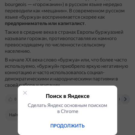
bourgeois — «горожанин») в русском языке нередко
переводили как «мещанин».
В современном русском
языке «буржуа» воспринимается скорее как
предприниматель или капиталист
.
Также в средние века в странах Европы буржуазией
называли горожан, противопоставляя их намного
превосходящему по численности сельскому
населению.
В начале XX века слово «буржуа» или, что более часто
используемо, «буржуй» приобрело яркую негативную
коннотацию и часто использовалось социал-
демократическими и народническими партиями в
своей работе и агитации.
Поиск в Яндексе
0
ru.wikipedia.org
gramota.ru
kartaslov.
Сделать Яндекс основным поиском
в Сhrome
Найти в Поиске
ПРОДОЛЖИТЬ