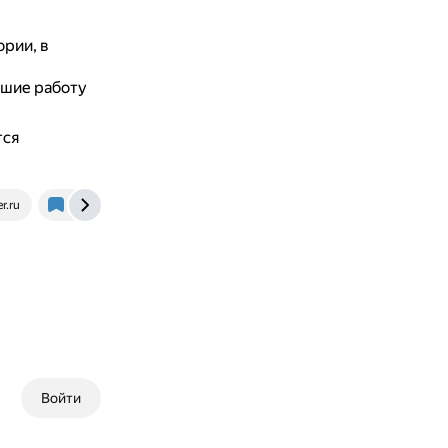
рии, в
вшие работу
тся
r.ru
ppt.ru
Войти