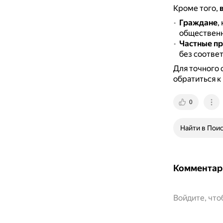
Кроме того,
Граждане
,
общественн
Частные п
без соотве
Для точного
обратиться к
0
Найти в Пои
Комментар
Войдите, чт