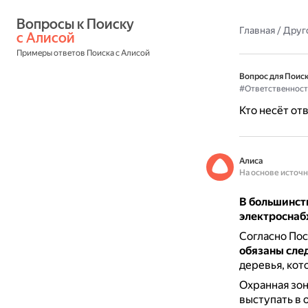
Вопросы к Поиску 
Главная
/
Друг
с Алисой
Примеры ответов Поиска с Алисой
Вопрос для Поиск
#Ответственност
Кто несёт от
Алиса
На основе источ
В большинств
электроснаб
Согласно Пос
обязаны сле
деревья, кот
Охранная зон
выступать в о