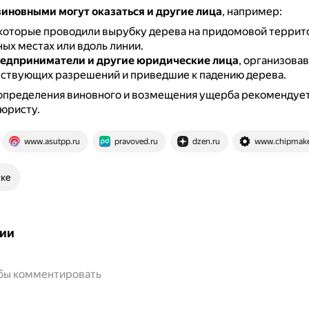
виновными могут оказаться и другие лица
, например:
 которые проводили вырубку дерева на придомовой террито
ых местах или вдоль линии.
редприниматели и другие юридические лица
, организова
тствующих разрешений и приведшие к падению дерева.
 определения виновного и возмещения ущерба рекомендуе
 юристу.
www.asutpp.ru
pravoved.ru
dzen.ru
www.chipmake
ске
ии
обы комментировать