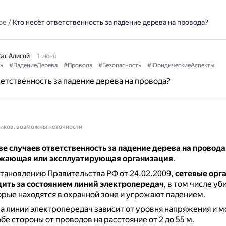
ое
/
Кто несёт ответственность за падение дерева на провода?
а с Алисой
1 июня
ь
#ПадениеДерева
#Провода
#Безопасность
#ЮридическиеАспекты
ветственность за падение дерева на провода?
ников, возможны неточности
е случаев ответственность за падение дерева на провода
жающая или эксплуатирующая организация
.
тановлению Правительства РФ от 24.02.2009,
сетевые орг
дить за состоянием линий электропередач
, в том числе уб
орые находятся в охранной зоне и угрожают падением.
а линии электропередач зависит от уровня напряжения и 
бе стороны от проводов на расстояние от 2 до 55 м.