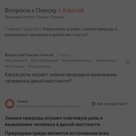
Вопросы к Поиску 
с Алисой
Примеры ответов Поиска с Алисой
Главная
/
Другое
/
Какую роль играют знания природы в
выживании человека в дикой местности?
Вопрос для Поиска с Алисой
3 марта
#Выживание
#ДикаяПрирода
#ЗнанияПрироды
#Адаптация
#Обучение
#Подготовка
Какую роль играют знания природы в выживании
человека в дикой местности?
Алиса
Как это работает?
На основе источников, возможны неточности
Знания природы играют ключевую роль в
выживании человека в дикой местности
.
Природная среда является источником всех