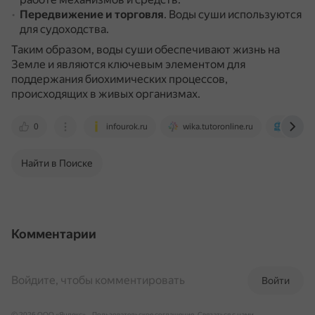
Передвижение и торговля
.
Воды суши используются
для судоходства.
Таким образом, воды суши обеспечивают жизнь на
Земле и являются ключевым элементом для
поддержания биохимических процессов,
происходящих в живых организмах.
0
infourok.ru
wika.tutoronline.ru
www.s
Найти в Поиске
Комментарии
Войдите, чтобы комментировать
Войти
© 2026 ООО «Яндекс»
Пользовательское соглашение
Связаться с нами