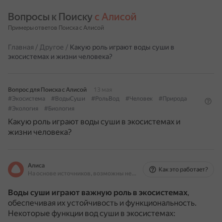
Вопросы к Поиску 
с Алисой
Примеры ответов Поиска с Алисой
Главная
/
Другое
/
Какую роль играют воды суши в
экосистемах и жизни человека?
Вопрос для Поиска с Алисой
13 мая
#Экосистема
#ВодыСуши
#РольВод
#Человек
#Природа
#Экология
#Биология
Какую роль играют воды суши в экосистемах и
жизни человека?
Алиса
Как это работает?
На основе источников, возможны неточности
Воды суши играют важную роль в экосистемах
,
обеспечивая их устойчивость и функциональность.
Некоторые функции вод суши в экосистемах: