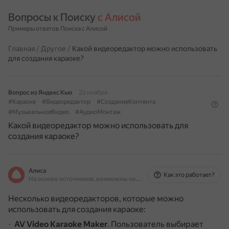
Вопросы к Поиску 
с Алисой
Примеры ответов Поиска с Алисой
Главная
/
Другое
/
Какой видеоредактор можно использовать
для создания караоке?
Вопрос из Яндекс Кью
22 ноября
#Караоке
#Видеоредактор
#СозданиеКонтента
#МузыкальноеВидео
#АудиоМонтаж
Какой видеоредактор можно использовать для
создания караоке?
Алиса
Как это работает?
На основе источников, возможны неточности
Несколько видеоредакторов, которые можно
использовать для создания караоке:
AV Video Karaoke Maker
.
Пользователь выбирает