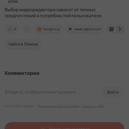
клик.
Выбор видеоредактора зависит от личных
предпочтений и потребностей пользователя.
0
lumpics.ru
www.capcut.com
www.sof
Найти в Поиске
Комментарии
Войдите, чтобы комментировать
Войти
© 2026 ООО «Яндекс»
Пользовательское соглашение
Связаться с нами