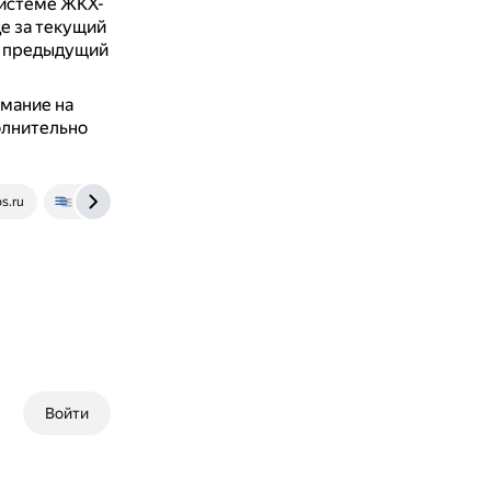
системе ЖКХ-
е за текущий
за предыдущий
имание на
олнительно
s.ru
xn--96-mlc8b4a.xn--p1ai
tal-alt.ru
journal.tinkoff.ru
Войти