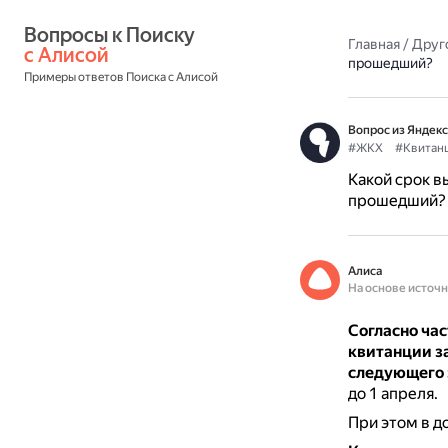
Вопросы к Поиску 
Главная
/
Друг
с Алисой
прошедший?
Примеры ответов Поиска с Алисой
Вопрос из Яндекс
#ЖКХ
#Квитан
Какой срок в
прошедший?
Алиса
На основе источ
Согласно ча
квитанции з
следующего 
до 1 апреля.
При этом в д