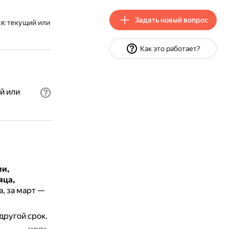
Задать новый вопрос
я: текущий или
Как это работает?
й или
ии,
яца,
, за март —
другой срок.