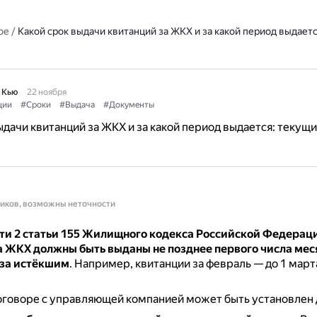
ое
/
Какой срок выдачи квитанций за ЖКХ и за какой период выдаетс
 Кью
22 ноября
ции
#Сроки
#Выдача
#Документы
ыдачи квитанций за ЖКХ и за какой период выдается: текущи
ников, возможны неточности
сти 2 статьи 155 Жилищного кодекса Российской Федерац
а ЖКХ должны быть выданы не позднее первого числа мес
за истёкшим
.
Например, квитанции за февраль — до 1 марта
оговоре с управляющей компанией может быть установлен 