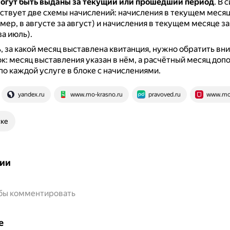
огут быть выданы за текущий или прошедший период
.
В 
ствует две схемы начислений: начисления в текущем месяц
мер, в августе за август) и начисления в текущем месяце 
за июль).
, за какой месяц выставлена квитанция, нужно обратить вн
к: месяц выставления указан в нём, а расчётный месяц доп
по каждой услуге в блоке с начислениями.
yandex.ru
www.mo-krasno.ru
pravoved.ru
www.mo
ске
ии
обы комментировать
е