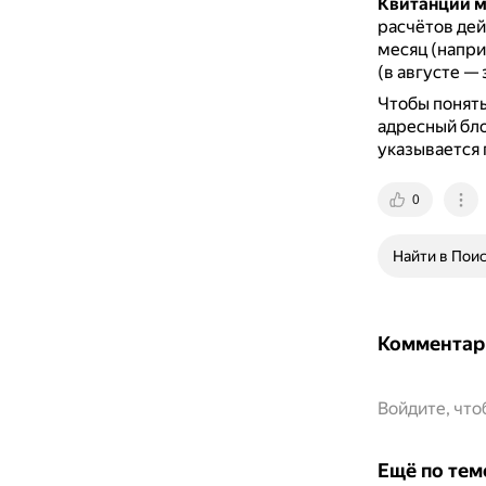
Квитанции м
расчётов дей
месяц (напри
(в августе — 
Чтобы понять
адресный бло
указывается 
0
Найти в Пои
Комментар
Войдите, чт
Ещё по тем