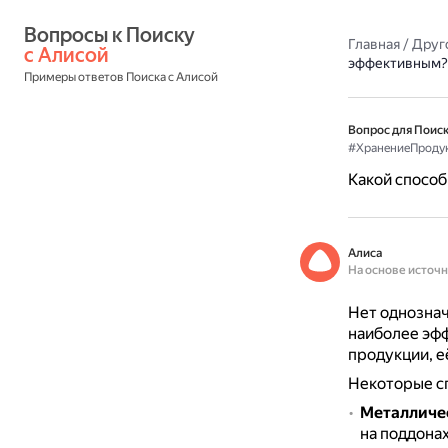
Вопросы к Поиску 
Главная
/
Друг
с Алисой
эффективным?
Примеры ответов Поиска с Алисой
Вопрос для Поиск
#ХранениеПроду
Какой способ
Алиса
На основе источ
Нет однознач
наиболее эфф
продукции, е
Некоторые сп
Металличе
на поддона