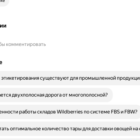
ске
ии
обы комментировать
е
ы этикетирования существуют для промышленной продукци
ется двухполосная дорога от многополосной?
енности работы складов Wildberries по системе FBS и FBW?
тать оптимальное количество тары для доставки овощей на 