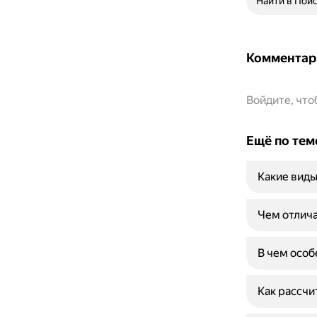
Найти в Пои
Комментар
Войдите, чт
Ещё по тем
Какие вид
Чем отлича
В чем особ
Как рассчи