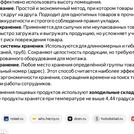
эффективно использовать высоту помещения.
вание
.
Простой и экономичный метод, при котором товары
ся друг на друга.
Подходит для однотипных товаров в прочн
аккуратности и строгого соблюдения правил укладки.
хранение
.
Применяется для сыпучих или неупакованных то
быстро загружать и выгружать продукцию, но усложняет уч
т риск повреждения товара.
 системы хранения
.
Используются для длинномерных и гиб
каней, труб).
Сохраняют целостность продукции, но требую
рованного оборудования для монтажа.
хранение
.
Любое место хранения определённой группы тов
ьный номер (адрес).
Этот способ считается наиболее эффе
эргономичности хранения, сокращения времени на поиск т
и работы сотрудников.
ранения пищевых продуктов используют
холодильные скла
продукты хранятся при температуре не выше 4,44 градуса
rsteel.ru
whs.hecny.ru
dzen.ru
holodsklad.ru