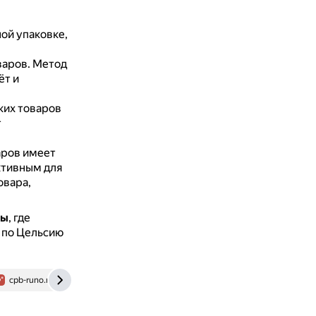
ой упаковке,
варов.
Метод
ёт и
ких товаров
т
аров имеет
ктивным для
овара,
ды
, где
 по Цельсию
cpb-runo.ru