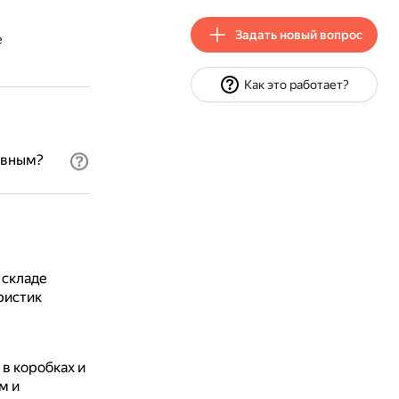
Задать новый вопрос
е
Как это работает?
ивным?
 складе
ристик
в коробках и
м и