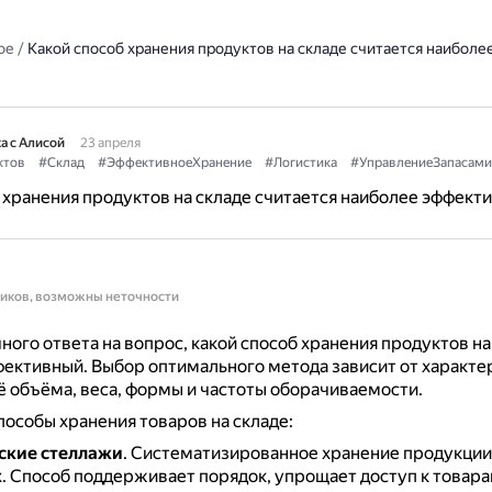
ое
/
Какой способ хранения продуктов на складе считается наиболе
а с Алисой
23 апреля
ктов
#Склад
#ЭффективноеХранение
#Логистика
#УправлениеЗапасами
 хранения продуктов на складе считается наиболее эффект
ников, возможны неточности
ного ответа на вопрос, какой способ хранения продуктов на
ективный. Выбор оптимального метода зависит от характе
ё объёма, веса, формы и частоты оборачиваемости.
особы хранения товаров на складе:
ские стеллажи
.
Систематизированное хранение продукции 
х.
Способ поддерживает порядок, упрощает доступ к товара