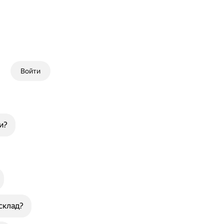
Войти
и?
склад?