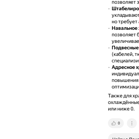
позволяет 
Штабелиро
укладывают
но требует 
Навальное 
позволяет 
увеличивае
Подвесные
(кабелей, т
специализи
Адресное 
индивидуал
повышения 
оптимизаци
Также для х
охлаждённые 
или ниже 0.
0