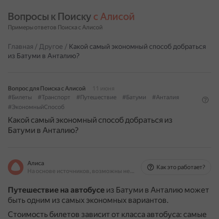
Вопросы к Поиску 
с Алисой
Примеры ответов Поиска с Алисой
Главная
/
Другое
/
Какой самый экономный способ добраться
из Батуми в Анталию?
Вопрос для Поиска с Алисой
11 июня
#Билеты
#Транспорт
#Путешествие
#Батуми
#Анталия
#ЭкономныйСпособ
Какой самый экономный способ добраться из
Батуми в Анталию?
Алиса
Как это работает?
На основе источников, возможны неточности
Путешествие на автобусе
из Батуми в Анталию может
быть одним из самых экономных вариантов.
Стоимость билетов зависит от класса автобуса: самые