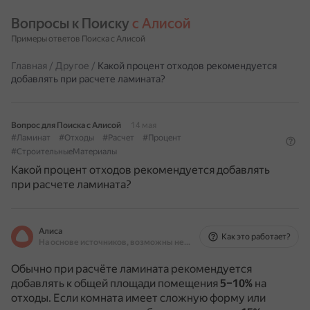
Вопросы к Поиску 
с Алисой
Примеры ответов Поиска с Алисой
Главная
/
Другое
/
Какой процент отходов рекомендуется
добавлять при расчете ламината?
Вопрос для Поиска с Алисой
14 мая
#Ламинат
#Отходы
#Расчет
#Процент
#СтроительныеМатериалы
Какой процент отходов рекомендуется добавлять
при расчете ламината?
Алиса
Как это работает?
На основе источников, возможны неточности
Обычно при расчёте ламината рекомендуется
добавлять к общей площади помещения
5–10%
на
отходы.
Если комната имеет сложную форму или