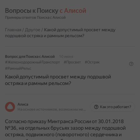
Вопросы к Поиску 
с Алисой
Примеры ответов Поиска с Алисой
Главная
/
Другое
/
Какой допустимый просвет между
подошвой остряка и рамным рельсом?
Вопрос для Поиска с Алисой
10 июня
#ЖелезнодорожныйТранспорт
#Просвет
#Остряк
#РамныйРельс
Какой допустимый просвет между подошвой
остряка и рамным рельсом?
Алиса
Как это работает?
На основе источников, возможны неточности
Согласно приказу Минтранса России от 30.01.2018
№36, на отдельных брусьях зазор между подошвой
остряка, подвижного (поворотного) сердечника и