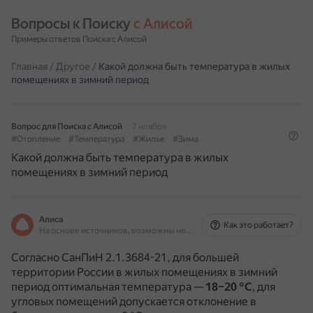
Вопросы к Поиску 
с Алисой
Примеры ответов Поиска с Алисой
Главная
/
Другое
/
Какой должна быть температура в жилых
помещениях в зимний период
Вопрос для Поиска с Алисой
7 ноября
#Отопление
#Температура
#Жилье
#Зима
Какой должна быть температура в жилых
помещениях в зимний период
Алиса
Как это работает?
На основе источников, возможны неточности
Согласно СанПиН 2.1.3684-21, для большей
территории России в жилых помещениях в зимний
период оптимальная температура —
18–20 °С
, для
угловых помещений допускается отклонение в