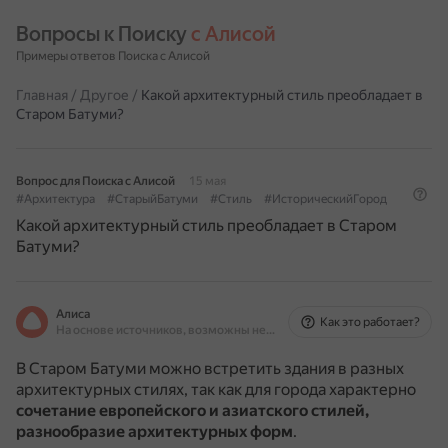
Вопросы к Поиску 
с Алисой
Примеры ответов Поиска с Алисой
Главная
/
Другое
/
Какой архитектурный стиль преобладает в
Старом Батуми?
Вопрос для Поиска с Алисой
15 мая
#Архитектура
#СтарыйБатуми
#Стиль
#ИсторическийГород
Какой архитектурный стиль преобладает в Старом
Батуми?
Алиса
Как это работает?
На основе источников, возможны неточности
В Старом Батуми можно встретить здания в разных
архитектурных стилях, так как для города характерно
сочетание европейского и азиатского стилей,
разнообразие архитектурных форм
.