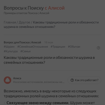
Вопросы к Поиску 
с Алисой
Примеры ответов Поиска с Алисой
Главная
/
Другое
/
Каковы традиционные роли и обязанности
шурина в семейных отношениях?
Вопрос для Поиска с Алисой
16 мая
#Шурин
#СемейныеОтношения
#Традиции
#Обычаи
#Культура
#Семья
Каковы традиционные роли и обязанности шурина в
семейных отношениях?
Алиса
Как это работает?
На основе источников, возможны неточности
Возможно, имелись в виду некоторые из следующих
традиционных ролей шурина в семейных отношениях:
Связующее звено между семьями
.
Шурин может