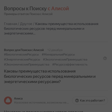
Вопросы к Поиску 
с Алисой
Примеры ответов Поиска с Алисой
Главная
/
Другое
/
Каковы преимущества использования
биологических ресурсов перед минеральными и
энергетическими…
Вопрос для Поиска с Алисой
12 декабря
#БиологическиеРесурсы
#МинеральныеРесурсы
#ЭнергетическиеРесурсы
#ЭкологическиеПреимущества
#ЭкономическиеПреимущества
#Ресурсоэффективность
Каковы преимущества использования
биологических ресурсов перед минеральными и
энергетическими ресурсами?
Алиса
Как это работает?
На основе источников, возможны неточности