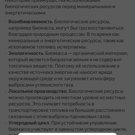
Некоторые преимущества использования
биологических ресурсов перед минеральными и
энергетическими:
Возобновляемость
.
Биологические ресурсы,
например биомасса, могут быстро восстановиться
благодаря природным процессам.
В то время как
минеральные и энергетические ресурсы, такие как
ископаемое топливо, исчерпаемы.
Экологичность
.
Биомасса — органический материал,
который является биоразлагаемым и не содержит
токсичных веществ.
Поэтому её использование в
качестве источника энергии не наносит вреда
окружающей среде и не загрязняет атмосферу
выбросами углекислого газа.
Локальное производство
.
Биологические ресурсы
можно производить на местном уровне из местных
ресурсов.
Это снижает потребность в
транспортировке топлива на большие расстояния и
связанные с этим выбросы парниковых газов.
Углеродный цикл
.
При устойчивом управлении
биомасса участвует в замкнутом углеродном цикле,