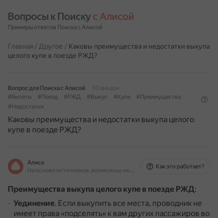
Вопросы к Поиску 
с Алисой
Примеры ответов Поиска с Алисой
Главная
/
Другое
/
Каковы преимущества и недостатки выкупа
целого купе в поезде РЖД?
Вопрос для Поиска с Алисой
10 января
#Билеты
#Поезд
#РЖД
#Выкуп
#Купе
#Преимущества
#Недостатки
Каковы преимущества и недостатки выкупа целого
купе в поезде РЖД?
Алиса
Как это работает?
На основе источников, возможны неточности
Преимущества выкупа целого купе в поезде РЖД
:
Уединение
.
Если выкупить все места, проводник не
имеет права «подселять» к вам других пассажиров во