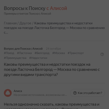
Вопросы к Поиску 
с Алисой
Примеры ответов Поиска с Алисой
Главная
/
Другое
/
Каковы преимущества и недостатки
поездок на поезде Ласточка Белгород — Москва по сравнению
с…
Вопрос для Поиска с Алисой
24 октября
#Поезд
#Ласточка
#Белгород
#Москва
#Транспорт
#Преимущества
#Недостатки
Каковы преимущества и недостатки поездок на
поезде Ласточка Белгород — Москва по сравнению с
другими видами транспорта?
Алиса
Как это работает?
На основе источников, возможны неточности
Нельзя однозначно сказать, каковы преимущества и