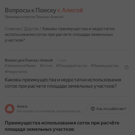
Вопросы к Поиску 
с Алисой
Примеры ответов Поиска с Алисой
Главная
/
Другое
/
Каковы преимущества и недостатки
использования соток при расчете площади земельных
участков?
Вопрос для Поиска с Алисой
1 мая
#ЗемельноеПраво
#Сотки
#ПлощадьУчастка
#Преимущества
#Недостатки
Каковы преимущества и недостатки использования
соток при расчете площади земельных участков?
Алиса
Как это работает?
На основе источников, возможны неточности
Преимущества использования соток при расчёте
площади земельных участков
: