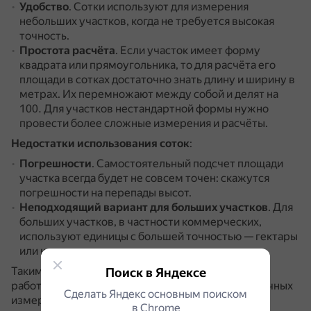
Удобство
.
Сотки используют для измерения
небольших участков, когда не требуется высокая
точность.
Простота расчёта
.
Если участок имеет форму
квадрата или прямоугольника, то для расчёта его
площади в сотках достаточно знать длину и ширину в
метрах.
Их перемножают между собой и делят на
100.
Для участков нестандартной формы нужно
провести более сложные измерения и расчёты.
Недостатки использования соток
:
Погрешности
.
Самостоятельный подсчет площади
участка всегда будет не совсем точен: скажутся
погрешности на перепады высот.
Неподходящий вариант для больших участков
.
Для
больших участков, в частности коммерческих,
используют единицы с большей точностью — гектары
или квадратные метры.
Таким образом, использование соток удобно для
Поиск в Яндексе
работы с небольшими участками, но для более точных
Сделать Яндекс основным поиском
измерений лучше применять другие единицы
в Сhrome