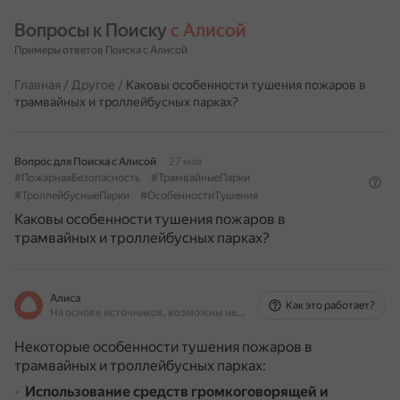
Вопросы к Поиску 
с Алисой
Примеры ответов Поиска с Алисой
Главная
/
Другое
/
Каковы особенности тушения пожаров в
трамвайных и троллейбусных парках?
Вопрос для Поиска с Алисой
27 мая
#ПожарнаяБезопасность
#ТрамвайныеПарки
#ТроллейбусныеПарки
#ОсобенностиТушения
Каковы особенности тушения пожаров в
трамвайных и троллейбусных парках?
Алиса
Как это работает?
На основе источников, возможны неточности
Некоторые особенности тушения пожаров в
трамвайных и троллейбусных парках:
Использование средств громкоговорящей и